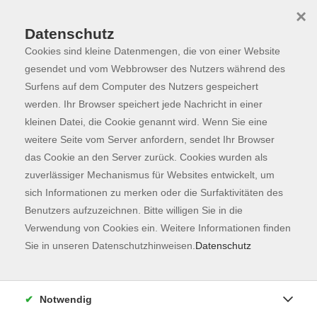
×
Datenschutz
Cookies sind kleine Datenmengen, die von einer Website
Skip to main content
You are here:
Programm
gesendet und vom Webbrowser des Nutzers während des
Surfens auf dem Computer des Nutzers gespeichert
werden. Ihr Browser speichert jede Nachricht in einer
kleinen Datei, die Cookie genannt wird. Wenn Sie eine
Der Kurs konnte nicht gefunden werden.
weitere Seite vom Server anfordern, sendet Ihr Browser
das Cookie an den Server zurück. Cookies wurden als
zuverlässiger Mechanismus für Websites entwickelt, um
Kontaktformular
sich Informationen zu merken oder die Surfaktivitäten des
Impressum
Benutzers aufzuzeichnen. Bitte willigen Sie in die
AGB
Verwendung von Cookies ein. Weitere Informationen finden
Sie in unseren Datenschutzhinweisen.
Datenschutz
Datenschutzerklärung
Sitemap
Widerruf
Notwendig