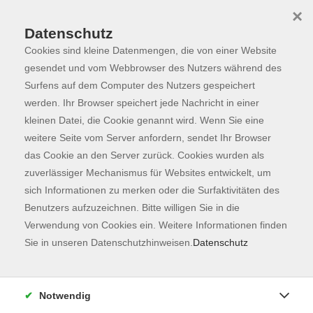
×
Datenschutz
Cookies sind kleine Datenmengen, die von einer Website
Skip to main content
You are here:
Programm
gesendet und vom Webbrowser des Nutzers während des
Surfens auf dem Computer des Nutzers gespeichert
werden. Ihr Browser speichert jede Nachricht in einer
kleinen Datei, die Cookie genannt wird. Wenn Sie eine
weitere Seite vom Server anfordern, sendet Ihr Browser
das Cookie an den Server zurück. Cookies wurden als
zuverlässiger Mechanismus für Websites entwickelt, um
sich Informationen zu merken oder die Surfaktivitäten des
Benutzers aufzuzeichnen. Bitte willigen Sie in die
Sie sind hier:
Verwendung von Cookies ein. Weitere Informationen finden
Kochen & Genießen
Sie in unseren Datenschutzhinweisen.
Datenschutz
Sauerkrautparty & Sprossen & Microgreens
Notwendig
Uraltes Wissen - neu entdeckt, um Lebensmittel