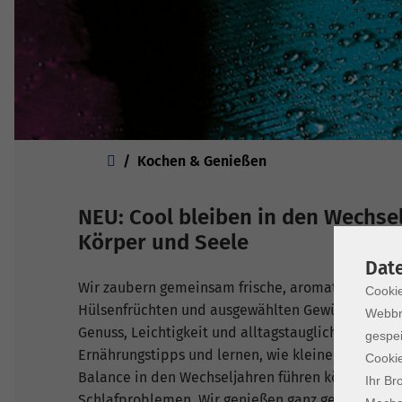
Sie sind hier:
Kochen & Genießen
NEU: Cool bleiben in den Wechse
Körper und Seele
Dat
Wir zaubern gemeinsam frische, aromatische Geri
Cookie
Hülsenfrüchten und ausgewählten Gewürzen, die 
Webbr
Genuss, Leichtigkeit und alltagstaugliche Impulse
gespei
Ernährungstipps und lernen, wie kleine Veränder
Cookie
Balance in den Wechseljahren führen können. Vor
Ihr Br
Schlafproblemen. Wir genießen ganz gemütlich im