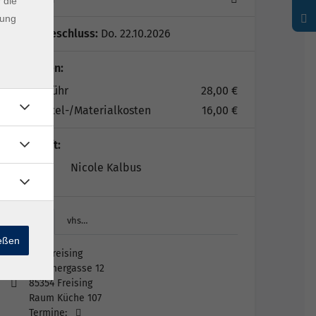
 die
dung
Anmeldeschluss:
Do. 22.10.2026
Gebühren:
Kursgebühr
28,00 €
Lernmittel-/Materialkosten
16,00 €
Lehrkraft:
Nicole Kalbus
vhs…
vhs…
ießen
vhs Freising
Kammergasse 12
85354 Freising
Raum Küche 107
Termine: