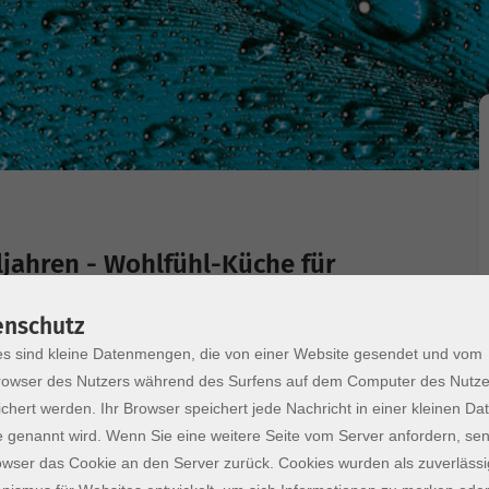
ljahren - Wohlfühl-Küche für
enschutz
chte mit kühlenden Zutaten, wertvollen
s sind kleine Datenmengen, die von einer Website gesendet und vom
unser Wohlbefinden unterstützen. Dabei stehen
owser des Nutzers während des Surfens auf dem Computer des Nutze
 im Mittelpunkt. Sie erhalten praktische
chert werden. Ihr Browser speichert jede Nachricht in einer kleinen Dat
ungen auf dem Teller zu mehr Wohlbefinden und
 genannt wird. Wenn Sie eine weitere Seite vom Server anfordern, se
 allem bei Hitzewallungen, innerer Unruhe oder
owser das Cookie an den Server zurück. Cookies wurden als zuverlässi
 Anschluss unsere Gerichte bei Wohlfühl-Tees und