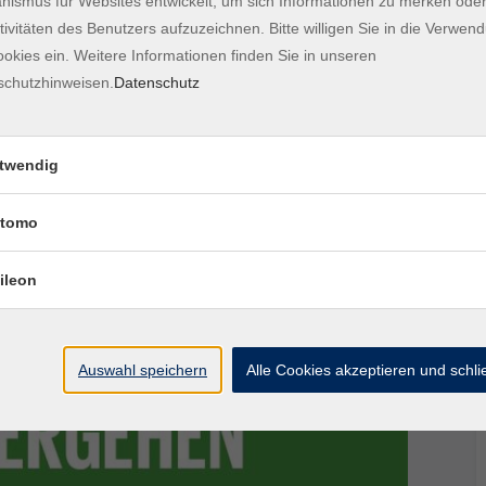
ismus für Websites entwickelt, um sich Informationen zu merken oder
tivitäten des Benutzers aufzuzeichnen. Bitte willigen Sie in die Verwen
okies ein. Weitere Informationen finden Sie in unseren
schutzhinweisen.
Datenschutz
nstaltungsgebühr
twendig
 Schraubglas, Freude am Kochen.
tomo
ileon
Auswahl speichern
Alle Cookies akzeptieren und schl