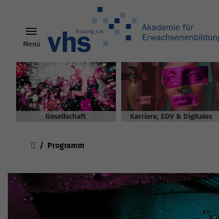
Menü
Skip to main content
Gesellschaft
Karriere, EDV & Digitales
You are here:
Programm