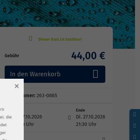
44,00 €
Gebühr
In den Warenkorb
×
Kursnummer:
263-0865
rs
Start
Ende
Di. 27.10.2026
Di. 27.10.2026
ei, die
18:00 Uhr
21:30 Uhr
ndet
ger
1 Termin