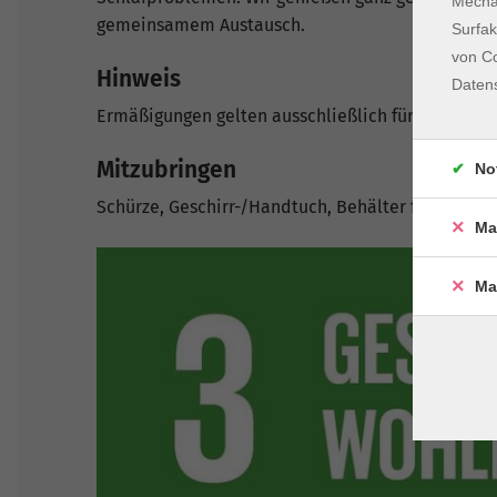
Mechan
gemeinsamem Austausch.
Surfak
von Co
Hinweis
Daten
Ermäßigungen gelten ausschließlich für die Vera
Mitzubringen
No
Schürze, Geschirr-/Handtuch, Behälter für Reste,
Ma
Ma