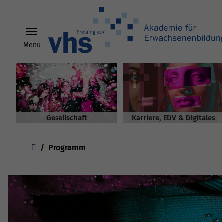
Menü
Skip to main content
Gesellschaft
Karriere, EDV & Digitales
You are here:
Programm