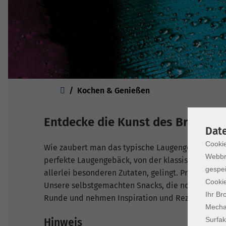
Sie sind hier:
Kochen & Genießen
Entdecke die Kunst des Brezenb
Dat
Cookie
Wie zaubert man das typische Laugengebäck selbs
Webbr
perfekte Laugengebäck, von der klassischen Bre
gespei
allerlei besonderen Zutaten, gelingt. Praxisorien
Cookie
Unsere selbstgemachten Snacks, die noch viel meh
Ihr Br
Runde und nehmen Inspiration und Rezept mit n
Mechan
Surfak
Hinweis