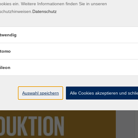
okies ein. Weitere Informationen finden Sie in unseren
staltungsgebühr.
schutzhinweisen.
Datenschutz
 Freude am Backen.
twendig
tomo
ileon
Auswahl speichern
Alle Cookies akzeptieren und schl