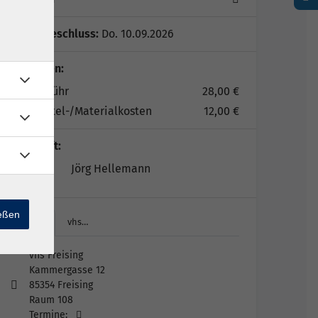
Anmeldeschluss:
Do. 10.09.2026
Gebühren:
Kursgebühr
28,00 €
Lernmittel-/Materialkosten
12,00 €
Lehrkraft:
Jörg Hellemann
ießen
vhs…
vhs…
vhs Freising
Kammergasse 12
85354 Freising
Raum 108
Termine: