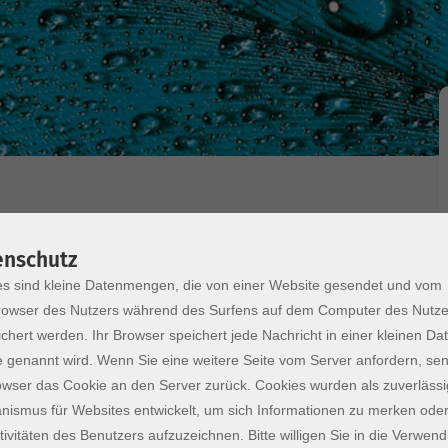
ackens
enschutz
s sind kleine Datenmengen, die von einer Website gesendet und vom
t? Der Bäckermeister zeigt wie auch zu Hause das
owser des Nutzers während des Surfens auf dem Computer des Nutze
ze bis zum Laugengebäck mit modernem Twist, mit
chert werden. Ihr Browser speichert jede Nachricht in einer kleinen Dat
tiert – von der Teigherstellung bis zum Laugenbad.
 genannt wird. Wenn Sie eine weitere Seite vom Server anfordern, se
r sind als “Butterbreze” genießen wir in lockerer
owser das Cookie an den Server zurück. Cookies wurden als zuverlässi
ach Hause.
ismus für Websites entwickelt, um sich Informationen zu merken oder
tivitäten des Benutzers aufzuzeichnen. Bitte willigen Sie in die Verwen