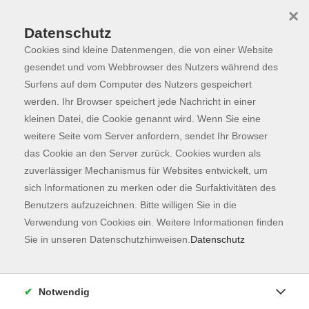
×
Datenschutz
Cookies sind kleine Datenmengen, die von einer Website
Skip to main content
You are here:
Programm
gesendet und vom Webbrowser des Nutzers während des
Surfens auf dem Computer des Nutzers gespeichert
werden. Ihr Browser speichert jede Nachricht in einer
kleinen Datei, die Cookie genannt wird. Wenn Sie eine
Der Kurs konnte nicht gefunden werden.
weitere Seite vom Server anfordern, sendet Ihr Browser
das Cookie an den Server zurück. Cookies wurden als
zuverlässiger Mechanismus für Websites entwickelt, um
Kontaktformular
sich Informationen zu merken oder die Surfaktivitäten des
Impressum
Benutzers aufzuzeichnen. Bitte willigen Sie in die
AGB
Verwendung von Cookies ein. Weitere Informationen finden
Sie in unseren Datenschutzhinweisen.
Datenschutz
Datenschutzerklärung
Sitemap
Widerruf
Notwendig