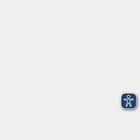
Live…
Live Online
Raum
Kurstermine
2
1
Montag, 05. Oktober 2026
19:30 – 21:30 Uhr