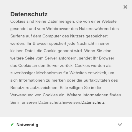
×
Datenschutz
Cookies sind kleine Datenmengen, die von einer Website
Skip to main content
You are here:
Programm
gesendet und vom Webbrowser des Nutzers während des
Surfens auf dem Computer des Nutzers gespeichert
werden. Ihr Browser speichert jede Nachricht in einer
kleinen Datei, die Cookie genannt wird. Wenn Sie eine
weitere Seite vom Server anfordern, sendet Ihr Browser
das Cookie an den Server zurück. Cookies wurden als
zuverlässiger Mechanismus für Websites entwickelt, um
sich Informationen zu merken oder die Surfaktivitäten des
Benutzers aufzuzeichnen. Bitte willigen Sie in die
Sie sind hier:
Verwendung von Cookies ein. Weitere Informationen finden
Karriere, EDV & Digitales
Sie in unseren Datenschutzhinweisen.
Datenschutz
NEU: Projektmanagement - Projektplanung
und Projektdurchführung (Modul 3 + 4) -
Notwendig
ONLINE