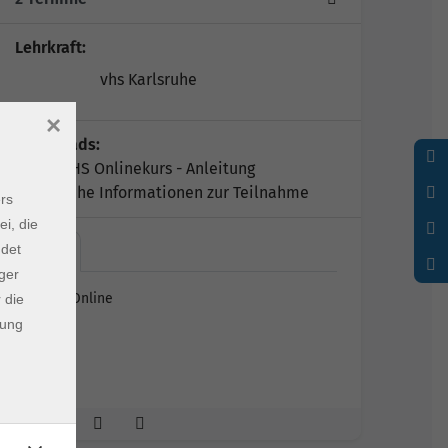
Lehrkraft:
vhs Karlsruhe
×
Downloads:
Cloud VHS Onlinekurs - Anleitung
Technische Informationen zur Teilnahme
rs
ei, die
ndet
Live…
ger
Live Online
 die
dung
Raum