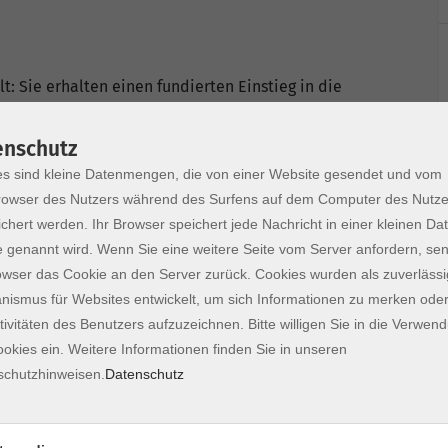
: Sie erhalten einen fundierten Einstieg in die
ektmanagements. Nach welcher Art unterscheiden
enschutz
s sind kleine Datenmengen, die von einer Website gesendet und vom
en Projektprozesses in überschaubare Phasen
owser des Nutzers während des Surfens auf dem Computer des Nutze
t werden können.
chert werden. Ihr Browser speichert jede Nachricht in einer kleinen Dat
ht werden, bis wann und wie viel wird es kosten? Für
 genannt wird. Wenn Sie eine weitere Seite vom Server anfordern, se
 Umfang und eigene Ressourcen zugewiesen werden.
owser das Cookie an den Server zurück. Cookies wurden als zuverlässi
chiedliche Anlässe eine Rolle spielen.
ismus für Websites entwickelt, um sich Informationen zu merken oder
tivitäten des Benutzers aufzuzeichnen. Bitte willigen Sie in die Verwen
l definiert und die Projektunterlagen erstellt
okies ein. Weitere Informationen finden Sie in unseren
schutzhinweisen.
Datenschutz
"Projektmanagement". Die einzelnen Module bauen
werden, ggf. mit entsprechenden Vorkenntnissen.