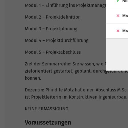
No
Modul 1 – Einführung ins Projektmanagement
Ma
Modul 2 – Projektdefinition
Modul 3 – Projektplanung
Ma
Modul 4 – Projektdurchführung
Modul 5 – Projektabschluss
Ziel der Seminarreihe: Sie wissen, wie Projekte 
zielorientiert gestartet, geplant, durchgeführt u
können.
Dozentin: Phindile Motz hat einen Abschluss M.Sc
ist Projektleiterin im Konstruktiven Ingenieurbau.
KEINE ERMÄSSIGUNG
Voraussetzungen