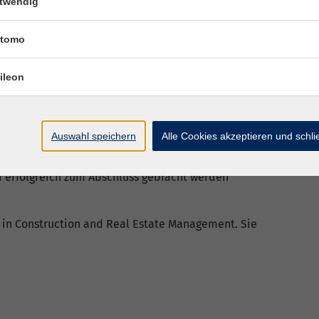
twendig
tomo
ileon
Auswahl speichern
Alle Cookies akzeptieren und schl
phasenbezogen, schnittstellenübergreifend und
nd erfolgreich zum Abschluss gebracht werden
. in Construction and Real Estate Management. Sie