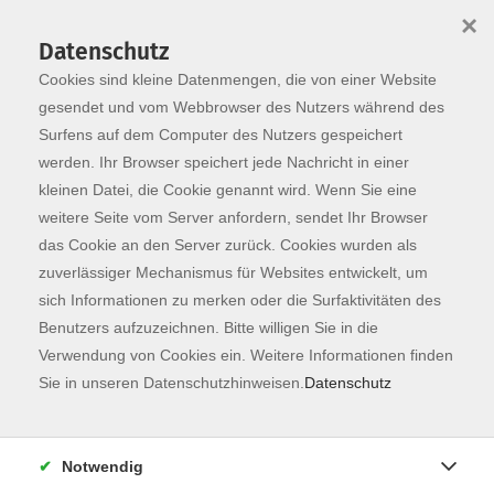
×
Datenschutz
Cookies sind kleine Datenmengen, die von einer Website
Skip to main content
You are here:
Programm
gesendet und vom Webbrowser des Nutzers während des
Surfens auf dem Computer des Nutzers gespeichert
werden. Ihr Browser speichert jede Nachricht in einer
kleinen Datei, die Cookie genannt wird. Wenn Sie eine
Der Kurs konnte nicht gefunden werden.
weitere Seite vom Server anfordern, sendet Ihr Browser
das Cookie an den Server zurück. Cookies wurden als
zuverlässiger Mechanismus für Websites entwickelt, um
Kontaktformular
sich Informationen zu merken oder die Surfaktivitäten des
Impressum
Benutzers aufzuzeichnen. Bitte willigen Sie in die
AGB
Verwendung von Cookies ein. Weitere Informationen finden
Sie in unseren Datenschutzhinweisen.
Datenschutz
Datenschutzerklärung
Sitemap
Widerruf
Notwendig