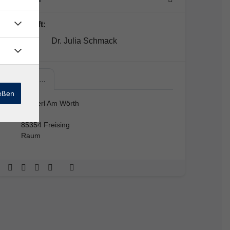
Lehrkraft:
Dr. Julia Schmack
Platzerl…
ießen
Platzerl Am Wörth
85354 Freising
Raum