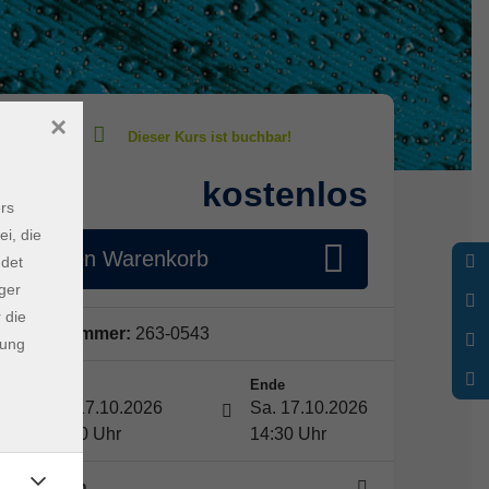
×
kostenlos
Gebühr
rs
ei, die
In den Warenkorb
ndet
ger
 die
Kursnummer:
263-0543
dung
Start
Ende
Sa. 17.10.2026
Sa. 17.10.2026
13:00 Uhr
14:30 Uhr
1 Termin