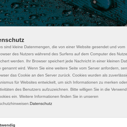
enschutz
s sind kleine Datenmengen, die von einer Website gesendet und vom
owser des Nutzers während des Surfens auf dem Computer des Nutze
chert werden. Ihr Browser speichert jede Nachricht in einer kleinen Dat
 mit Augenmaß - Balance
 genannt wird. Wenn Sie eine weitere Seite vom Server anfordern, se
e
owser das Cookie an den Server zurück. Cookies wurden als zuverlässi
ismus für Websites entwickelt, um sich Informationen zu merken oder
tivitäten des Benutzers aufzuzeichnen. Bitte willigen Sie in die Verwen
eht derzeit eine öffentliche, naturnah gestaltete
okies ein. Weitere Informationen finden Sie in unseren
 nicht nur Anwohnenden und BesucherInnen des
schutzhinweisen.
Datenschutz
ern- und Erlebnisort für alle bereit, die selbst etwas
 Garten oder auf weiteren Gemeinschaftsflächen.
nehmenden praxisnah, wie sie Pflanzen auswählen,
twendig