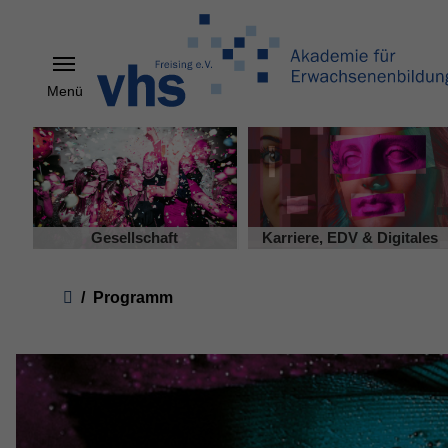
Menü
Skip to main content
Gesellschaft
Karriere, EDV & Digitales
You are here:
Programm