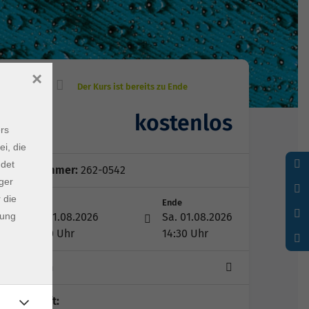
×
kostenlos
Gebühr
rs
ei, die
ndet
Kursnummer:
262-0542
ger
 die
Start
Ende
dung
Sa. 01.08.2026
Sa. 01.08.2026
13:00 Uhr
14:30 Uhr
1 Termin
Lehrkraft: