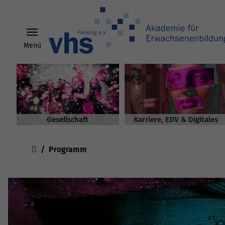
Menü
Skip to main content
Gesellschaft
Karriere, EDV & Digitales
You are here:
Programm