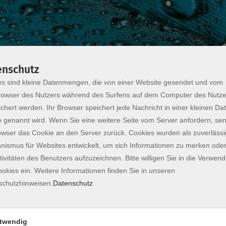
enschutz
s sind kleine Datenmengen, die von einer Website gesendet und vom
owser des Nutzers während des Surfens auf dem Computer des Nutze
chert werden. Ihr Browser speichert jede Nachricht in einer kleinen Dat
innen
 genannt wird. Wenn Sie eine weitere Seite vom Server anfordern, se
owser das Cookie an den Server zurück. Cookies wurden als zuverlässi
ismus für Websites entwickelt, um sich Informationen zu merken oder
teht derzeit eine öffentliche, naturnah gestaltete
tivitäten des Benutzers aufzuzeichnen. Bitte willigen Sie in die Verwen
t nicht nur Anwohnenden und BesucherInnen des
okies ein. Weitere Informationen finden Sie in unseren
Lern- und Erlebnisort für alle bereit, die selbst
schutzhinweisen.
Datenschutz
lkon, im Garten oder auf weiteren
lnehmenden praxisnah, wie sie Pflanzen auswählen,
twendig