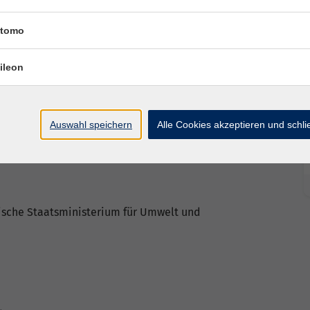
deren Tieren Lebensraum zu bieten. Gleichzeitig
n und entdecken, warum Pflanzen so zentral für
tomo
ileon
Auswahl speichern
Alle Cookies akzeptieren und schl
rische Staatsministerium für Umwelt und