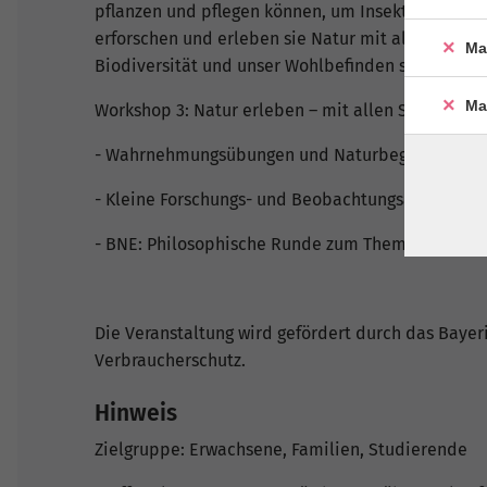
pflanzen und pflegen können, um Insekten und an
erforschen und erleben sie Natur mit allen Sinne
Ma
Biodiversität und unser Wohlbefinden sind.
Ma
Workshop 3: Natur erleben – mit allen Sinnen
- Wahrnehmungsübungen und Naturbegegnung
- Kleine Forschungs- und Beobachtungsaufgaben
- BNE: Philosophische Runde zum Thema Vielfalt
Die Veranstaltung wird gefördert durch das Baye
Verbraucherschutz.
Hinweis
Zielgruppe: Erwachsene, Familien, Studierende