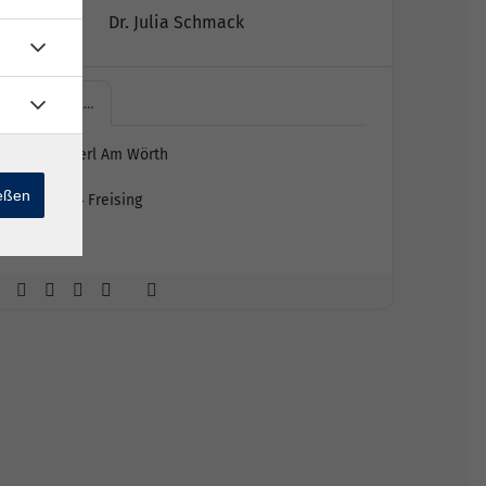
Dr. Julia Schmack
Platzerl…
Platzerl Am Wörth
ießen
85354 Freising
Raum