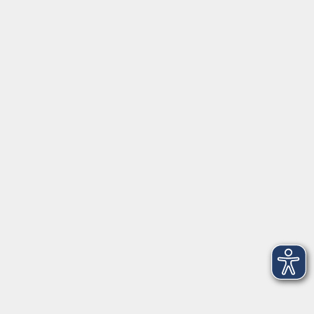
Kursgebühr
20,00 €
Lernmittel-/Materialko
12,00 €
sten
Lehrkraft:
Nicole Kalbus
Altersbeschränkung:
8 bis 12 Jahre
vhs…
vhs…
vhs Freising
Kammergasse 12
85354 Freising
Raum 108
Termine: