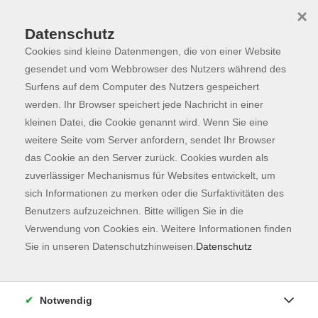
×
Datenschutz
Cookies sind kleine Datenmengen, die von einer Website
Skip to main content
You are here:
Programm
gesendet und vom Webbrowser des Nutzers während des
Surfens auf dem Computer des Nutzers gespeichert
werden. Ihr Browser speichert jede Nachricht in einer
kleinen Datei, die Cookie genannt wird. Wenn Sie eine
weitere Seite vom Server anfordern, sendet Ihr Browser
das Cookie an den Server zurück. Cookies wurden als
zuverlässiger Mechanismus für Websites entwickelt, um
sich Informationen zu merken oder die Surfaktivitäten des
Benutzers aufzuzeichnen. Bitte willigen Sie in die
Sie sind hier:
Verwendung von Cookies ein. Weitere Informationen finden
Junge vhs & Familie
Sie in unseren Datenschutzhinweisen.
Datenschutz
NEU: Backwerkstatt – wir backen feine
Hefeschnecken – süß und pikant (Kinder 8 -
Notwendig
12 Jahre)