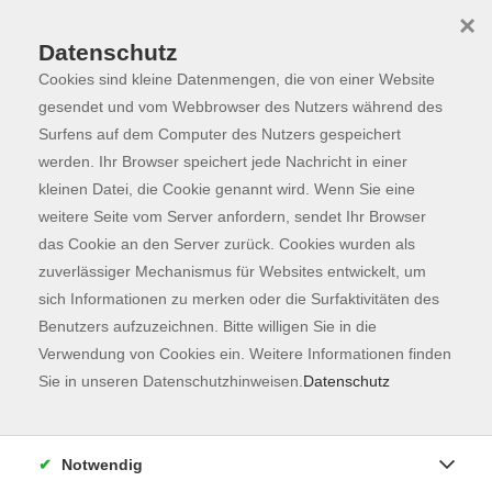
×
Datenschutz
Cookies sind kleine Datenmengen, die von einer Website
Skip to main content
You are here:
Programm
gesendet und vom Webbrowser des Nutzers während des
Surfens auf dem Computer des Nutzers gespeichert
werden. Ihr Browser speichert jede Nachricht in einer
kleinen Datei, die Cookie genannt wird. Wenn Sie eine
Der Kurs konnte nicht gefunden werden.
weitere Seite vom Server anfordern, sendet Ihr Browser
das Cookie an den Server zurück. Cookies wurden als
zuverlässiger Mechanismus für Websites entwickelt, um
Kontaktformular
sich Informationen zu merken oder die Surfaktivitäten des
Impressum
Benutzers aufzuzeichnen. Bitte willigen Sie in die
AGB
Verwendung von Cookies ein. Weitere Informationen finden
Sie in unseren Datenschutzhinweisen.
Datenschutz
Datenschutzerklärung
Sitemap
Widerruf
Notwendig