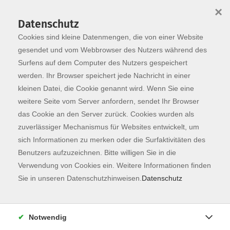
×
Datenschutz
Cookies sind kleine Datenmengen, die von einer Website
Skip to main content
You are here:
Programm
gesendet und vom Webbrowser des Nutzers während des
Surfens auf dem Computer des Nutzers gespeichert
werden. Ihr Browser speichert jede Nachricht in einer
kleinen Datei, die Cookie genannt wird. Wenn Sie eine
Der Kurs konnte nicht gefunden werden.
weitere Seite vom Server anfordern, sendet Ihr Browser
das Cookie an den Server zurück. Cookies wurden als
zuverlässiger Mechanismus für Websites entwickelt, um
Kontaktformular
sich Informationen zu merken oder die Surfaktivitäten des
Impressum
Benutzers aufzuzeichnen. Bitte willigen Sie in die
AGB
Verwendung von Cookies ein. Weitere Informationen finden
Sie in unseren Datenschutzhinweisen.
Datenschutz
Datenschutzerklärung
Sitemap
Widerruf
Notwendig