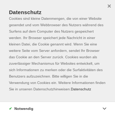
×
Datenschutz
Cookies sind kleine Datenmengen, die von einer Website
Skip to main content
You are here:
Programm
gesendet und vom Webbrowser des Nutzers während des
Surfens auf dem Computer des Nutzers gespeichert
werden. Ihr Browser speichert jede Nachricht in einer
kleinen Datei, die Cookie genannt wird. Wenn Sie eine
weitere Seite vom Server anfordern, sendet Ihr Browser
das Cookie an den Server zurück. Cookies wurden als
zuverlässiger Mechanismus für Websites entwickelt, um
sich Informationen zu merken oder die Surfaktivitäten des
Benutzers aufzuzeichnen. Bitte willigen Sie in die
Sie sind hier:
Verwendung von Cookies ein. Weitere Informationen finden
Gesellschaft
Tier und Natur
Sie in unseren Datenschutzhinweisen.
Datenschutz
NEU: Natur erleben - mit allen Sinnen
Notwendig
Im Rahmen des Projekts CommuniTree Freising