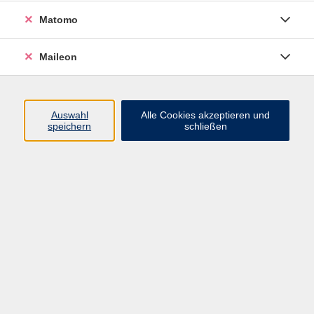
In Kooperation mit vhs Straubing
Matomo
Frauen werden schlechter bezahlt (Gender Pay Gap),
haben in der Folge eine schlechtere Altersvorsorge als
Maileon
Männer und leben länger.
Das erfordert kluge Vorausplanung und frühzeitiges
Handeln.
Auswahl
Alle Cookies akzeptieren und
speichern
schließen
Wie kann Frau hier sinnvoll vorsorgen? Auch mit
niedrigem Einkommen wegen beispielsweise Teilzeit
gibt es Lösungen.
In diesem Vortrag zeigt die Referentin:
-Wie groß der Einkommensunterschied im Alter
zwischen Männern und Frauen (Gender Pension Gap)
ist und warum das so ist,
-Welche Rentenlücke sich speziell für Frauen ergibt,