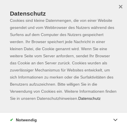
×
Datenschutz
Cookies sind kleine Datenmengen, die von einer Website
Skip to main content
You are here:
Programm
gesendet und vom Webbrowser des Nutzers während des
Surfens auf dem Computer des Nutzers gespeichert
werden. Ihr Browser speichert jede Nachricht in einer
kleinen Datei, die Cookie genannt wird. Wenn Sie eine
weitere Seite vom Server anfordern, sendet Ihr Browser
das Cookie an den Server zurück. Cookies wurden als
zuverlässiger Mechanismus für Websites entwickelt, um
sich Informationen zu merken oder die Surfaktivitäten des
Benutzers aufzuzeichnen. Bitte willigen Sie in die
Sie sind hier:
Verwendung von Cookies ein. Weitere Informationen finden
Gesellschaft
Sie in unseren Datenschutzhinweisen.
Datenschutz
Teilzeitfalle - wie FRAU trotzdem eine hohe
Rente erreichen kann - ONLINE
Notwendig