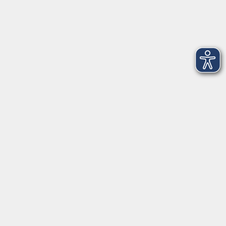
Downloads:
Cloud vhs Onlinekurs - Anleitung
Technische Informationen zur Teilnahme
Live…
Live Online
Raum
Kontaktformular
Impressum