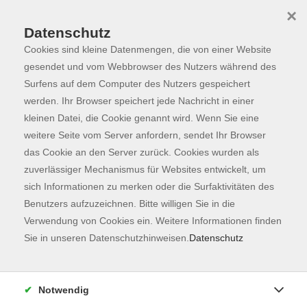
×
Datenschutz
Cookies sind kleine Datenmengen, die von einer Website
Skip to main content
You are here:
Programm
gesendet und vom Webbrowser des Nutzers während des
Surfens auf dem Computer des Nutzers gespeichert
werden. Ihr Browser speichert jede Nachricht in einer
kleinen Datei, die Cookie genannt wird. Wenn Sie eine
Der Kurs konnte nicht gefunden werden.
weitere Seite vom Server anfordern, sendet Ihr Browser
das Cookie an den Server zurück. Cookies wurden als
zuverlässiger Mechanismus für Websites entwickelt, um
Kontaktformular
sich Informationen zu merken oder die Surfaktivitäten des
Impressum
Benutzers aufzuzeichnen. Bitte willigen Sie in die
AGB
Verwendung von Cookies ein. Weitere Informationen finden
Sie in unseren Datenschutzhinweisen.
Datenschutz
Datenschutzerklärung
Sitemap
Widerruf
Notwendig