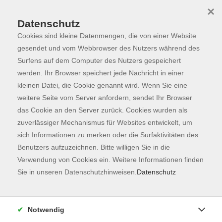
×
Datenschutz
Cookies sind kleine Datenmengen, die von einer Website
Skip to main content
You are here:
Programm
gesendet und vom Webbrowser des Nutzers während des
Surfens auf dem Computer des Nutzers gespeichert
werden. Ihr Browser speichert jede Nachricht in einer
kleinen Datei, die Cookie genannt wird. Wenn Sie eine
Der Kurs konnte nicht gefunden werden.
weitere Seite vom Server anfordern, sendet Ihr Browser
das Cookie an den Server zurück. Cookies wurden als
zuverlässiger Mechanismus für Websites entwickelt, um
Kontaktformular
sich Informationen zu merken oder die Surfaktivitäten des
Impressum
Benutzers aufzuzeichnen. Bitte willigen Sie in die
AGB
Verwendung von Cookies ein. Weitere Informationen finden
Sie in unseren Datenschutzhinweisen.
Datenschutz
Datenschutzerklärung
Sitemap
Widerruf
Notwendig