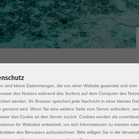
odul 6/6
enschutz
s sind kleine Datenmengen, die von einer Website gesendet und vom
owser des Nutzers während des Surfens auf dem Computer des Nutze
chert werden. Ihr Browser speichert jede Nachricht in einer kleinen Dat
eitende der Lufthansa entwickelt und richtet sich
 genannt wird. Wenn Sie eine weitere Seite vom Server anfordern, se
 die zügig in die Fremdsprache einsteigen und ihre
owser das Cookie an den Server zurück. Cookies wurden als zuverlässi
hten. Für Ihren Lernerfolg sind eine aktive
ismus für Websites entwickelt, um sich Informationen zu merken oder
earbeitung von Hausaufgaben entscheidend. So
tivitäten des Benutzers aufzuzeichnen. Bitte willigen Sie in die Verwen
gezielt an und machen schnelle Fortschritte! Der