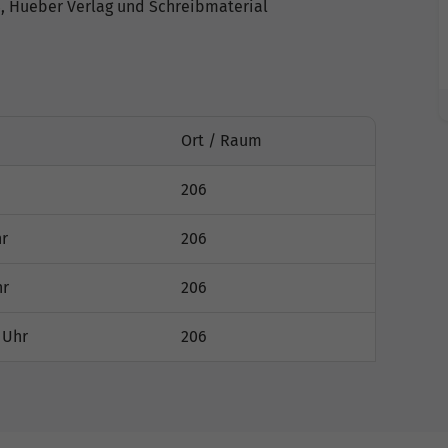
4, Hueber Verlag und Schreibmaterial
Ort / Raum
206
hr
206
hr
206
 Uhr
206