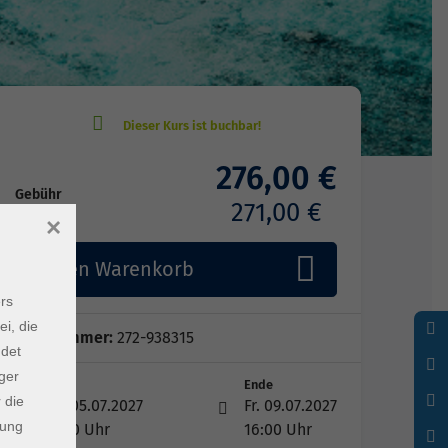
276,00 €
Gebühr
271,00 €
×
In den Warenkorb
rs
ei, die
Kursnummer:
272-938315
ndet
ger
Start
Ende
 die
Mo. 05.07.2027
Fr. 09.07.2027
dung
09:00 Uhr
16:00 Uhr