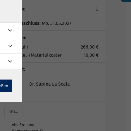
5 Termine
Anmeldeschluss:
Mo. 31.05.2027
Gebühren:
Kursgebühr
266,00 €
Lernmittel-/Materialkosten
10,00 €
Lehrkraft:
Dr. Sabina La Scala
ießen
vhs…
vhs Freising