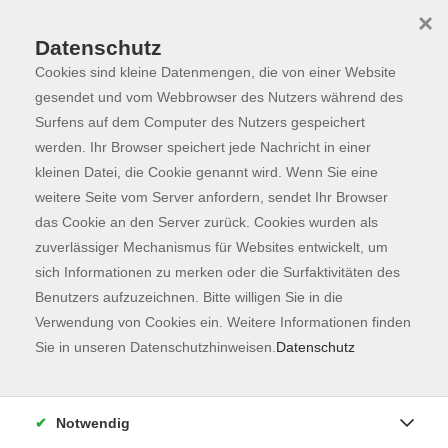
×
Datenschutz
Cookies sind kleine Datenmengen, die von einer Website
Skip to main content
You are here:
Programm
gesendet und vom Webbrowser des Nutzers während des
Surfens auf dem Computer des Nutzers gespeichert
werden. Ihr Browser speichert jede Nachricht in einer
kleinen Datei, die Cookie genannt wird. Wenn Sie eine
weitere Seite vom Server anfordern, sendet Ihr Browser
das Cookie an den Server zurück. Cookies wurden als
zuverlässiger Mechanismus für Websites entwickelt, um
sich Informationen zu merken oder die Surfaktivitäten des
Benutzers aufzuzeichnen. Bitte willigen Sie in die
Sie sind hier:
Verwendung von Cookies ein. Weitere Informationen finden
Lufthansa
Italienisch
Sie in unseren Datenschutzhinweisen.
Datenschutz
CRASH-Modulkurs Italienisch - Modul 5/6
Notwendig
Intensivkurs für schnelle Lernerfolge