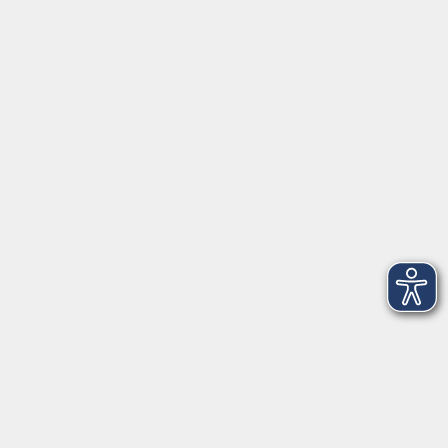
09:00 – 16:00 Uhr
206
3
Mittwoch, 09. Juni 2027
09:00 – 16:00 Uhr
206
4
Donnerstag, 10. Juni 2027