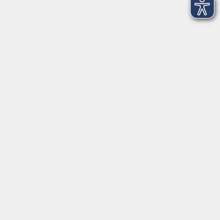
09:00 – 16:00 Uhr
206
4
Donnerstag, 12. November 2026
09:00 – 16:00 Uhr
206
Alle Termine anzeigen
Kontaktformular