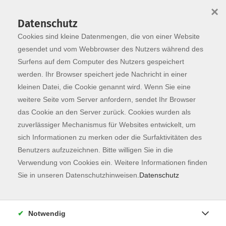
×
Datenschutz
Cookies sind kleine Datenmengen, die von einer Website
Skip to main content
You are here:
Programm
gesendet und vom Webbrowser des Nutzers während des
Surfens auf dem Computer des Nutzers gespeichert
werden. Ihr Browser speichert jede Nachricht in einer
kleinen Datei, die Cookie genannt wird. Wenn Sie eine
weitere Seite vom Server anfordern, sendet Ihr Browser
das Cookie an den Server zurück. Cookies wurden als
zuverlässiger Mechanismus für Websites entwickelt, um
sich Informationen zu merken oder die Surfaktivitäten des
Benutzers aufzuzeichnen. Bitte willigen Sie in die
Sie sind hier:
Verwendung von Cookies ein. Weitere Informationen finden
Lufthansa
Sie in unseren Datenschutzhinweisen.
Datenschutz
CRASH-Modulkurs Italienisch - Modul 1/6
AnfängerInnen
Notwendig