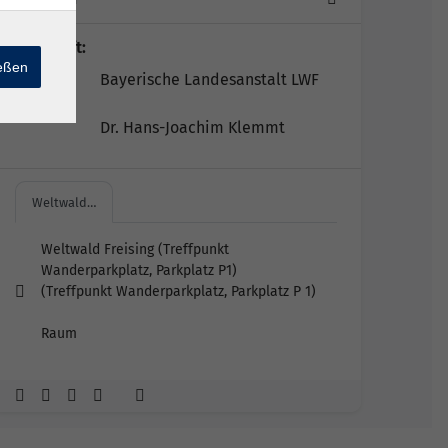
Lehrkraft:
ießen
Bayerische Landesanstalt LWF
Dr. Hans-Joachim Klemmt
Weltwald…
Weltwald Freising (Treffpunkt
Wanderparkplatz, Parkplatz P1)
(Treffpunkt Wanderparkplatz, Parkplatz P 1)
Raum