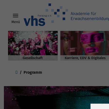
Menü
Skip to main content
Gesellschaft
Karriere, EDV & Digitales
You are here:
Programm