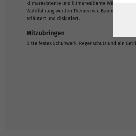
klimaresistente und klimaresiliente Wälder erzie
Waldführung werden Themen wie Baumartenwahl i
erläutert und diskutiert.
Mitzubringen
Bitte festes Schuhwerk, Regenschutz und ein Getr