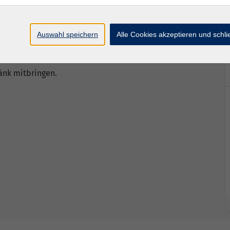
lt werden können. Im Zuge der ca. dreistündigen
m Klimawandel, Verjüngung und Waldpflege etc.
Auswahl speichern
Alle Cookies akzeptieren und schl
änk mitbringen.