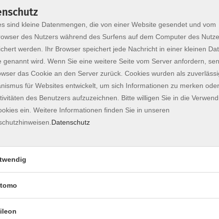
enschutz
s sind kleine Datenmengen, die von einer Website gesendet und vom
owser des Nutzers während des Surfens auf dem Computer des Nutze
chert werden. Ihr Browser speichert jede Nachricht in einer kleinen Dat
 genannt wird. Wenn Sie eine weitere Seite vom Server anfordern, se
owser das Cookie an den Server zurück. Cookies wurden als zuverlässi
ismus für Websites entwickelt, um sich Informationen zu merken oder
tivitäten des Benutzers aufzuzeichnen. Bitte willigen Sie in die Verwen
okies ein. Weitere Informationen finden Sie in unseren
gestalten
schutzhinweisen.
Datenschutz
 für Wald- und Forstwirtschaft
twendig
 verändern sich aufgrund des rasch
ühzeitig unsere Wälder umzugestalten, um sie
tomo
 konkreten Waldsituationen im Umgriff des
mt, Abteilungsleiter für Waldbau, Waldwachstum
ileon
alt für Wald und Forstwirtschaft (LWF), wie