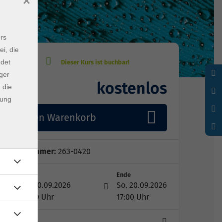
×
rs
ei, die
ndet
ger
kostenlos
 die
Gebühr
dung
In den Warenkorb
Kursnummer:
263-0420
Start
Ende
So. 20.09.2026
So. 20.09.2026
14:00 Uhr
17:00 Uhr
1 Termin