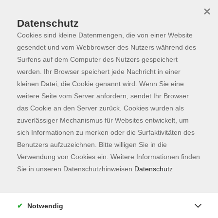
×
Datenschutz
Cookies sind kleine Datenmengen, die von einer Website
Skip to main content
You are here:
Programm
gesendet und vom Webbrowser des Nutzers während des
Surfens auf dem Computer des Nutzers gespeichert
werden. Ihr Browser speichert jede Nachricht in einer
kleinen Datei, die Cookie genannt wird. Wenn Sie eine
Der Kurs konnte nicht gefunden werden.
weitere Seite vom Server anfordern, sendet Ihr Browser
das Cookie an den Server zurück. Cookies wurden als
zuverlässiger Mechanismus für Websites entwickelt, um
Kontaktformular
sich Informationen zu merken oder die Surfaktivitäten des
Impressum
Benutzers aufzuzeichnen. Bitte willigen Sie in die
AGB
Verwendung von Cookies ein. Weitere Informationen finden
Sie in unseren Datenschutzhinweisen.
Datenschutz
Datenschutzerklärung
Sitemap
Widerruf
Notwendig