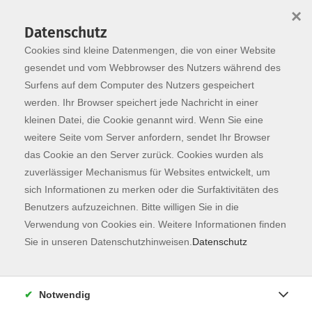
×
Datenschutz
Cookies sind kleine Datenmengen, die von einer Website
Skip to main content
You are here:
Programm
gesendet und vom Webbrowser des Nutzers während des
Surfens auf dem Computer des Nutzers gespeichert
werden. Ihr Browser speichert jede Nachricht in einer
kleinen Datei, die Cookie genannt wird. Wenn Sie eine
weitere Seite vom Server anfordern, sendet Ihr Browser
das Cookie an den Server zurück. Cookies wurden als
zuverlässiger Mechanismus für Websites entwickelt, um
sich Informationen zu merken oder die Surfaktivitäten des
Benutzers aufzuzeichnen. Bitte willigen Sie in die
Sie sind hier:
Verwendung von Cookies ein. Weitere Informationen finden
vhs.kostenfrei
Sie in unseren Datenschutzhinweisen.
Datenschutz
NEU: Was hat mein Konsum mit der Klimakrise
zu tun? - ONLINE
Notwendig