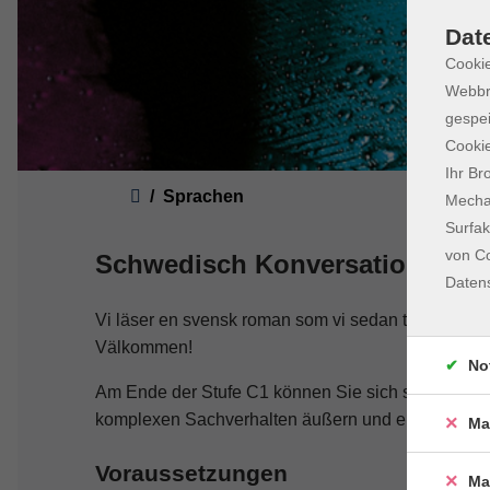
Dat
Cookie
Webbr
gespei
Cookie
Ihr Br
Sie sind hier:
Sprachen
Mechan
Surfak
von Co
Schwedisch Konversation C1
Daten
Vi läser en svensk roman som vi sedan talar om. De
Välkommen!
No
Am Ende der Stufe C1 können Sie sich spontan und f
komplexen Sachverhalten äußern und ein breites S
Ma
Voraussetzungen
Ma