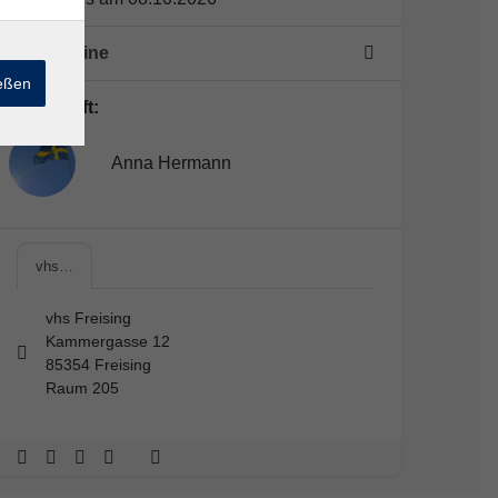
10 Termine
ießen
Lehrkraft:
Anna Hermann
vhs…
vhs Freising
Kammergasse 12
85354 Freising
Raum 205