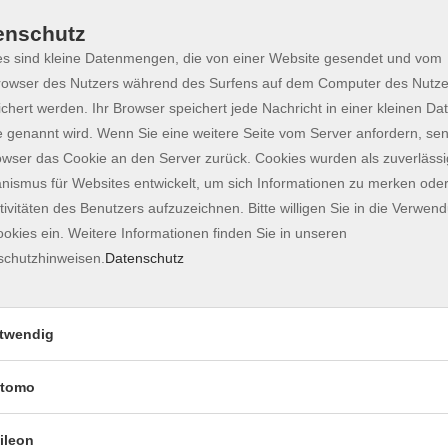
enschutz
s sind kleine Datenmengen, die von einer Website gesendet und vom
owser des Nutzers während des Surfens auf dem Computer des Nutze
chert werden. Ihr Browser speichert jede Nachricht in einer kleinen Dat
 genannt wird. Wenn Sie eine weitere Seite vom Server anfordern, se
owser das Cookie an den Server zurück. Cookies wurden als zuverlässi
ismus für Websites entwickelt, um sich Informationen zu merken oder
tivitäten des Benutzers aufzuzeichnen. Bitte willigen Sie in die Verwen
okies ein. Weitere Informationen finden Sie in unseren
schutzhinweisen.
Datenschutz
ssutem diskuterar vi aktuella händelser.
twendig
ließend sowie klar, strukturiert und ausführlich zu
pektrum anspruchsvoller, längerer Texte verstehen.
tomo
ileon