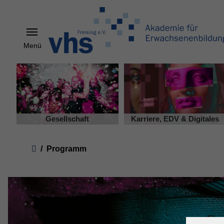
Menü
Skip to main content
Gesellschaft
Karriere, EDV & Digitales
You are here:
Programm