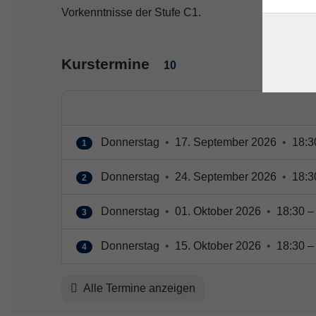
Vorkenntnisse der Stufe C1.
Kurstermine
10
Donnerstag
•
17. September 2026
•
18:3
1
Donnerstag
•
24. September 2026
•
18:3
2
Donnerstag
•
01. Oktober 2026
•
18:30 –
3
Donnerstag
•
15. Oktober 2026
•
18:30 –
4
Alle Termine anzeigen