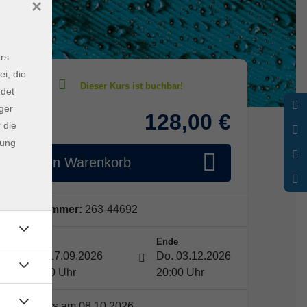
×
rs
ei, die
ndet
ger
128,00 €
Gebühr
 die
dung
In den Warenkorb
Kursnummer:
263-44692
Start
Ende
Do. 17.09.2026
Do. 03.12.2026
18:30 Uhr
20:00 Uhr
Kein Kurs am 08.10.2026