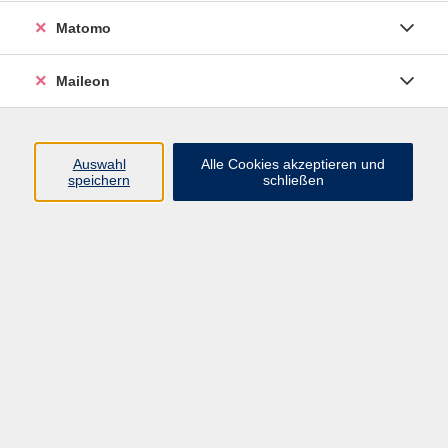
Der Besuch des Kurses dient der gesellschaftlichen
Matomo
und arbeitsweltorientierten Integration von
Zuwanderern nach Abschluss des
Integrationssprachkurses. Vermittelt werden
Maileon
Kenntnisse der Rechtsordnung, Wissen über Rechts-
und Sozialstaat und die Möglichkeit - auch der
politischen - Mitwirkung in unserer Gesellschaft.
Auswahl
Alle Cookies akzeptieren und
Weitere Themen sind die Geschichte der Demokratie
speichern
schließen
in Deutschland, Kultur und Geistesgeschichte,
Landeskunde und Religion.
Im Anschluss an den Orientierungskurs findet die
Prüfung "Leben in Deutschland" (LiD) statt.
Jedes Modul dauert 6 Wochen, auch der
Orientierungskurs und wird nach den Richtlinien des
Bundesamts für Migration und Flüchtlinge (BAMF)
durchgeführt.