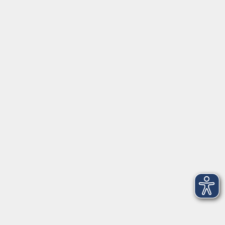
202
2
Dienstag, 09. November 2027
18:00 – 21:15 Uhr
202
3
Mittwoch, 10. November 2027
18:00 – 21:15 Uhr