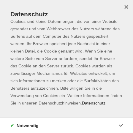
×
Datenschutz
Cookies sind kleine Datenmengen, die von einer Website
Skip to main content
You are here:
Programm
gesendet und vom Webbrowser des Nutzers während des
Surfens auf dem Computer des Nutzers gespeichert
werden. Ihr Browser speichert jede Nachricht in einer
kleinen Datei, die Cookie genannt wird. Wenn Sie eine
weitere Seite vom Server anfordern, sendet Ihr Browser
das Cookie an den Server zurück. Cookies wurden als
zuverlässiger Mechanismus für Websites entwickelt, um
sich Informationen zu merken oder die Surfaktivitäten des
Benutzers aufzuzeichnen. Bitte willigen Sie in die
Sie sind hier:
Verwendung von Cookies ein. Weitere Informationen finden
Sprachen
Sie in unseren Datenschutzhinweisen.
Datenschutz
Orientierungskurs
zu Integrationskurs 79
Notwendig