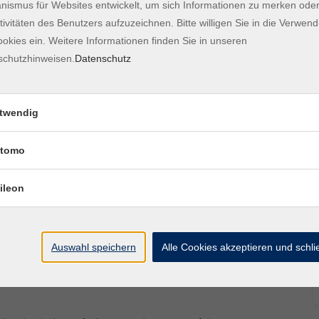
ismus für Websites entwickelt, um sich Informationen zu merken oder
tivitäten des Benutzers aufzuzeichnen. Bitte willigen Sie in die Verwen
geben.
okies ein. Weitere Informationen finden Sie in unseren
schutzhinweisen.
Datenschutz
nsives und individuelles Lernen – in einer
eine Gruppengröße bietet Ihnen ausreichend Raum
rnen im eigenen Tempo.
twendig
tomo
nsteigen. Nehmen Sie gerne Kontakt mit uns auf,
ileon
Auswahl speichern
Alle Cookies akzeptieren und schl
recher und Mikrofon, stabile Internetverbindung.