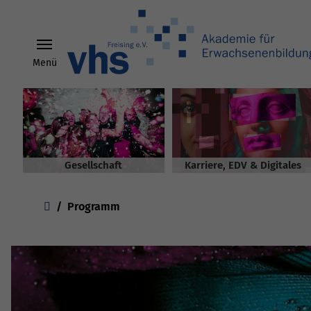
Menü
Skip to main content
Gesellschaft
Karriere, EDV & Digitales
You are here:
Programm