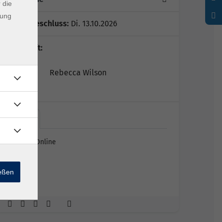
 die
dung
Anmeldeschluss:
Di. 13.10.2026
Lehrkraft:
Rebecca Wilson
Live…
Live Online
ießen
Raum