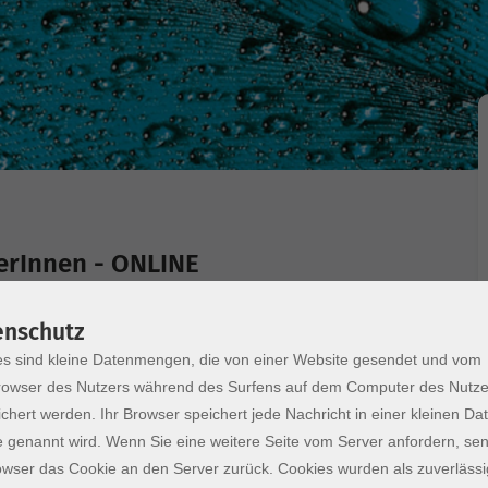
gerInnen - ONLINE
hkenntnisse für Alltagssituationen. Sie lernen
enschutz
Gespräche und trainieren Ihr Hör- und
s sind kleine Datenmengen, die von einer Website gesendet und vom
ilnehmende ohne Vorkenntnisse oder mit sehr
owser des Nutzers während des Surfens auf dem Computer des Nutze
chert werden. Ihr Browser speichert jede Nachricht in einer kleinen Dat
 genannt wird. Wenn Sie eine weitere Seite vom Server anfordern, se
e Art über vertraute Themen verständigen. Sie
owser das Cookie an den Server zurück. Cookies wurden als zuverlässi
en Leuten Fragen zu ihrer Person stellen und