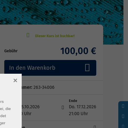
100,00 €
Gebühr
In den Warenkorb
×
Kursnummer:
263-34006
Start
Ende
rs
Do. 15.10.2026
Do. 17.12.2026
ei, die
20:00 Uhr
21:00 Uhr
ndet
ger
9 Termine