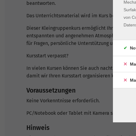
Mechan
beantworten.
Surfak
Das Unterrichtsmaterial wird im Kurs bekannt ge
von Co
Daten
Dieser Kleingruppenkurs ermöglicht Ihnen ein inte
entspannten und angenehmen Atmosphäre. Die kl
für Fragen, persönliche Unterstützung und ein Le
No
Kursstart verpasst?
Ma
In vielen Kursen können Sie auch nachträglich ei
damit wir Ihren Kursstart organisieren können.
Ma
Voraussetzungen
Keine Vorkenntnisse erforderlich.
PC/Notebook oder Tablet mit Kamera sowie Lautsp
Hinweis