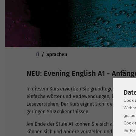
Sie sind hier:
Sprachen
NEU: Evening English A1 - Anfän
In diesem Kurs erwerben Sie grundlegende Englisc
Dat
einfache Wörter und Redewendungen, üben kurze 
Cookie
Leseverstehen. Der Kurs eignet sich ideal für Te
Webbr
geringen Sprachkenntnissen.
gespei
Cookie
Am Ende der Stufe A1 können Sie sich auf einfach
Ihr Br
können sich und andere vorstellen und z.B. ander