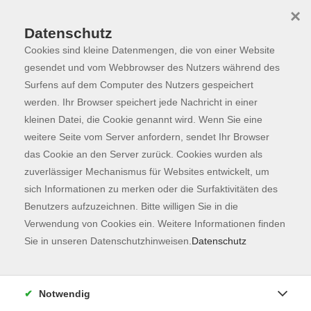
×
Datenschutz
Cookies sind kleine Datenmengen, die von einer Website
Skip to main content
You are here:
Programm
gesendet und vom Webbrowser des Nutzers während des
Surfens auf dem Computer des Nutzers gespeichert
werden. Ihr Browser speichert jede Nachricht in einer
kleinen Datei, die Cookie genannt wird. Wenn Sie eine
Der Kurs konnte nicht gefunden werden.
weitere Seite vom Server anfordern, sendet Ihr Browser
das Cookie an den Server zurück. Cookies wurden als
zuverlässiger Mechanismus für Websites entwickelt, um
Kontaktformular
sich Informationen zu merken oder die Surfaktivitäten des
Impressum
Benutzers aufzuzeichnen. Bitte willigen Sie in die
AGB
Verwendung von Cookies ein. Weitere Informationen finden
Sie in unseren Datenschutzhinweisen.
Datenschutz
Datenschutzerklärung
Sitemap
Widerruf
Notwendig