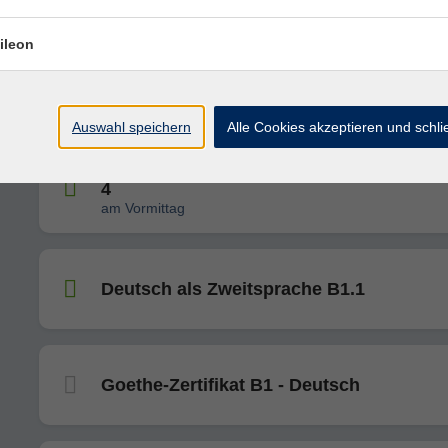
nicht für Integrationskurse
ileon
Deutsch Konversation B1
Auswahl speichern
Alle Cookies akzeptieren und schl
NEU: Deutsch als Zweitsprache B2 - Teil
4
am Vormittag
Deutsch als Zweitsprache B1.1
Goethe-Zertifikat B1 - Deutsch