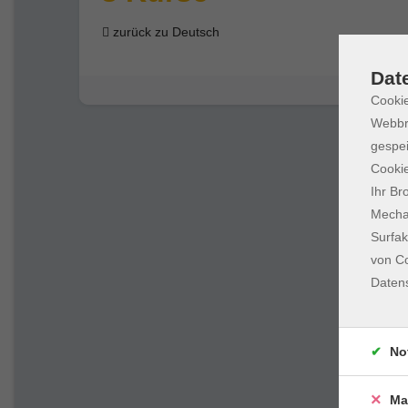
zurück zu Deutsch
Dat
Cookie
Webbr
gespei
Cookie
Ihr Br
Mechan
Surfak
von Co
Daten
No
Ma