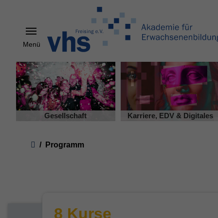
Menü
Skip to main content
Gesellschaft
Karriere, EDV & Digitales
You are here:
Programm
8 Kurse