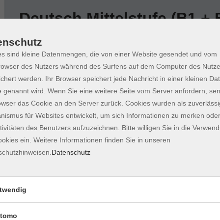
Deutsch Mittelstufe (B1 + 
enschutz
Wochentage
Tageszeit
s sind kleine Datenmengen, die von einer Website gesendet und vom
owser des Nutzers während des Surfens auf dem Computer des Nutze
nur buchbare
nur beginnende
nur onl
chert werden. Ihr Browser speichert jede Nachricht in einer kleinen Dat
 genannt wird. Wenn Sie eine weitere Seite vom Server anfordern, se
owser das Cookie an den Server zurück. Cookies wurden als zuverlässi
Vorbereitung auf die Deutschprüfung Go
ismus für Websites entwickelt, um sich Informationen zu merken oder
Zertifikat B1 am 17.10.2026
tivitäten des Benutzers aufzuzeichnen. Bitte willigen Sie in die Verwen
Intensivtraining
okies ein. Weitere Informationen finden Sie in unseren
schutzhinweisen.
Datenschutz
Deutsch als Zweitsprache B1.2
twendig
Sprachberatung Deutsch offenes Prog
tomo