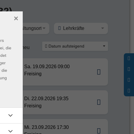
B2)
×
Veranstaltungsort
Lehrkräfte
rs
Datum aufsteigend
ine
neu
ei, die
ndet
ger
ethe-
Sa. 19.09.2026 09:00
 die
Freising
dung
Di. 22.09.2026 19:35
Freising
Mi. 23.09.2026 17:30
ramm