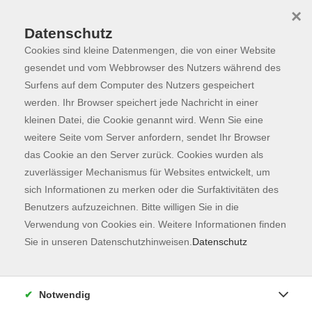
×
Datenschutz
Cookies sind kleine Datenmengen, die von einer Website
Skip to main content
You are here:
Programm
gesendet und vom Webbrowser des Nutzers während des
Surfens auf dem Computer des Nutzers gespeichert
werden. Ihr Browser speichert jede Nachricht in einer
kleinen Datei, die Cookie genannt wird. Wenn Sie eine
weitere Seite vom Server anfordern, sendet Ihr Browser
das Cookie an den Server zurück. Cookies wurden als
zuverlässiger Mechanismus für Websites entwickelt, um
sich Informationen zu merken oder die Surfaktivitäten des
Benutzers aufzuzeichnen. Bitte willigen Sie in die
Sie sind hier:
Verwendung von Cookies ein. Weitere Informationen finden
Sprachen
Sie in unseren Datenschutzhinweisen.
Datenschutz
Deutsch als Zweitsprache B1.2
Integrationskurs 79 - Modul 6
Notwendig