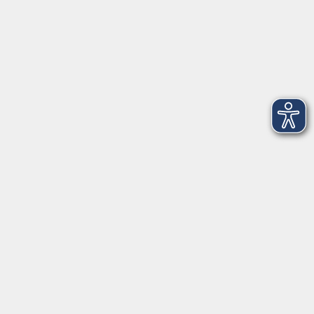
202
3
Dienstag, 21. September 2027
18:00 – 21:15 Uhr
202
4
Mittwoch, 22. September 2027
18:00 – 21:15 Uhr