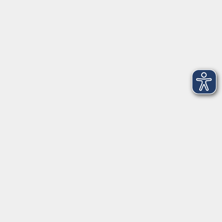
202
3
Mittwoch, 16. Juni 2027
18:00 – 21:15 Uhr
202
4
Freitag, 18. Juni 2027
18:00 – 21:15 Uhr