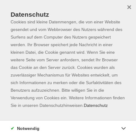
×
Datenschutz
Cookies sind kleine Datenmengen, die von einer Website
Skip to main content
You are here:
Programm
gesendet und vom Webbrowser des Nutzers während des
Surfens auf dem Computer des Nutzers gespeichert
werden. Ihr Browser speichert jede Nachricht in einer
kleinen Datei, die Cookie genannt wird. Wenn Sie eine
weitere Seite vom Server anfordern, sendet Ihr Browser
das Cookie an den Server zurück. Cookies wurden als
zuverlässiger Mechanismus für Websites entwickelt, um
sich Informationen zu merken oder die Surfaktivitäten des
Benutzers aufzuzeichnen. Bitte willigen Sie in die
Sie sind hier:
Verwendung von Cookies ein. Weitere Informationen finden
Sprachen
Sie in unseren Datenschutzhinweisen.
Datenschutz
Deutsch als Zweitsprache B1.1
Integrationskurs 79 - Modul 5
Notwendig