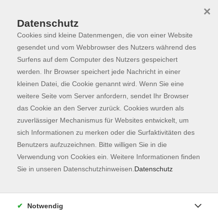
×
Datenschutz
Cookies sind kleine Datenmengen, die von einer Website
Skip to main content
You are here:
Programm
gesendet und vom Webbrowser des Nutzers während des
Surfens auf dem Computer des Nutzers gespeichert
werden. Ihr Browser speichert jede Nachricht in einer
kleinen Datei, die Cookie genannt wird. Wenn Sie eine
weitere Seite vom Server anfordern, sendet Ihr Browser
das Cookie an den Server zurück. Cookies wurden als
zuverlässiger Mechanismus für Websites entwickelt, um
sich Informationen zu merken oder die Surfaktivitäten des
Benutzers aufzuzeichnen. Bitte willigen Sie in die
Sie sind hier:
Verwendung von Cookies ein. Weitere Informationen finden
Sprachen
Sie in unseren Datenschutzhinweisen.
Datenschutz
Deutsch als Zweitsprache A2.1
Integrationskurs 79 - Modul 3
Notwendig