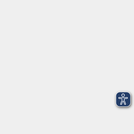
18:00 – 21:15 Uhr
202
3
Mittwoch, 17. Februar 2027
18:00 – 21:15 Uhr
202
4
Freitag, 19. Februar 2027
18:00 – 21:15 Uhr