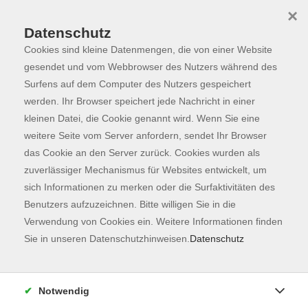
×
Datenschutz
Cookies sind kleine Datenmengen, die von einer Website
Skip to main content
You are here:
Programm
gesendet und vom Webbrowser des Nutzers während des
Surfens auf dem Computer des Nutzers gespeichert
werden. Ihr Browser speichert jede Nachricht in einer
kleinen Datei, die Cookie genannt wird. Wenn Sie eine
weitere Seite vom Server anfordern, sendet Ihr Browser
das Cookie an den Server zurück. Cookies wurden als
zuverlässiger Mechanismus für Websites entwickelt, um
sich Informationen zu merken oder die Surfaktivitäten des
Benutzers aufzuzeichnen. Bitte willigen Sie in die
Sie sind hier:
Verwendung von Cookies ein. Weitere Informationen finden
Sie in unseren Datenschutzhinweisen.
Datenschutz
NEU: Natur erleben - mit allen Sinnen
Notwendig
Im Rahmen des Projekts CommuniTree Freising