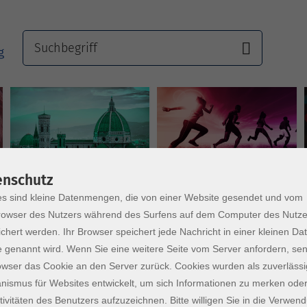
Sprachen
Gesundheit
enschutz
s sind kleine Datenmengen, die von einer Website gesendet und vom
owser des Nutzers während des Surfens auf dem Computer des Nutze
chert werden. Ihr Browser speichert jede Nachricht in einer kleinen Dat
 genannt wird. Wenn Sie eine weitere Seite vom Server anfordern, se
owser das Cookie an den Server zurück. Cookies wurden als zuverlässi
ismus für Websites entwickelt, um sich Informationen zu merken oder
tivitäten des Benutzers aufzuzeichnen. Bitte willigen Sie in die Verwen