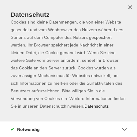
×
Datenschutz
Cookies sind kleine Datenmengen, die von einer Website
Skip to main content
You are here:
Programm
gesendet und vom Webbrowser des Nutzers während des
Surfens auf dem Computer des Nutzers gespeichert
werden. Ihr Browser speichert jede Nachricht in einer
kleinen Datei, die Cookie genannt wird. Wenn Sie eine
Der Kurs konnte nicht gefunden werden.
weitere Seite vom Server anfordern, sendet Ihr Browser
das Cookie an den Server zurück. Cookies wurden als
zuverlässiger Mechanismus für Websites entwickelt, um
Kontaktformular
sich Informationen zu merken oder die Surfaktivitäten des
Impressum
Benutzers aufzuzeichnen. Bitte willigen Sie in die
AGB
Verwendung von Cookies ein. Weitere Informationen finden
Sie in unseren Datenschutzhinweisen.
Datenschutz
Datenschutzerklärung
Sitemap
Widerruf
Notwendig