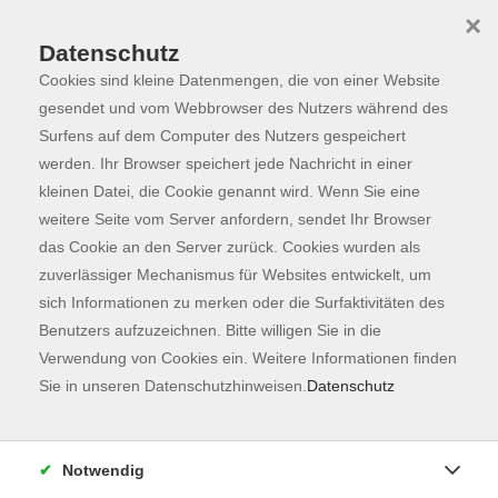
×
Datenschutz
Cookies sind kleine Datenmengen, die von einer Website
Skip to main content
You are here:
Programm
gesendet und vom Webbrowser des Nutzers während des
Surfens auf dem Computer des Nutzers gespeichert
werden. Ihr Browser speichert jede Nachricht in einer
kleinen Datei, die Cookie genannt wird. Wenn Sie eine
weitere Seite vom Server anfordern, sendet Ihr Browser
das Cookie an den Server zurück. Cookies wurden als
zuverlässiger Mechanismus für Websites entwickelt, um
sich Informationen zu merken oder die Surfaktivitäten des
Benutzers aufzuzeichnen. Bitte willigen Sie in die
Sie sind hier:
Verwendung von Cookies ein. Weitere Informationen finden
Kunst & Kultur
Sie in unseren Datenschutzhinweisen.
Datenschutz
Von der Altstadt nach Weihenstephan
Notwendig
In Zusammenarbeit mit der Touristinfo Stadt Freising