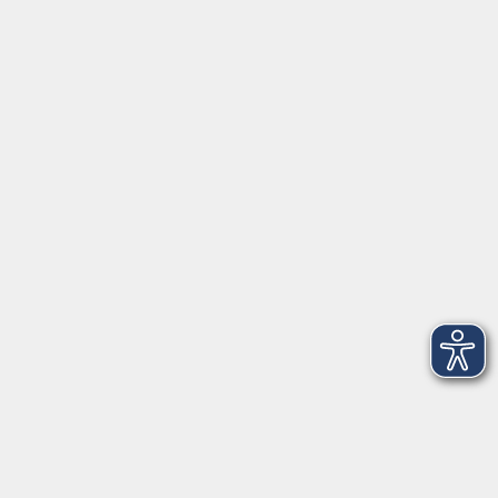
Treffpunkt: Touristinfo Freising,
Asamgebäude Innenhof
Marienplatz 7b
85354 Freising
Raum