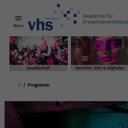
Menü
Skip to main content
Gesellschaft
Karriere, EDV & Digitales
You are here:
Programm