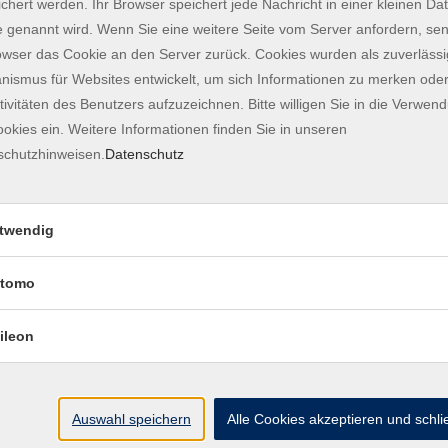
ehrungen-fuer-einzelgaeste.html
chert werden. Ihr Browser speichert jede Nachricht in einer kleinen Dat
 genannt wird. Wenn Sie eine weitere Seite vom Server anfordern, se
owser das Cookie an den Server zurück. Cookies wurden als zuverlässi
ismus für Websites entwickelt, um sich Informationen zu merken oder
tivitäten des Benutzers aufzuzeichnen. Bitte willigen Sie in die Verwen
okies ein. Weitere Informationen finden Sie in unseren
schutzhinweisen.
Datenschutz
as Online-Formular:
/provide/1152/
twendig
 Marienplatz 7 im ASAM, 85354 Freising
tomo
ileon
r statt. Die Führungsrouten führen durch den
rierefrei ausgebaut ist. Der Fußweg auf den Domberg
ert die Teilnahme eine gute körperliche Verfassung.
Auswahl speichern
Alle Cookies akzeptieren und schl