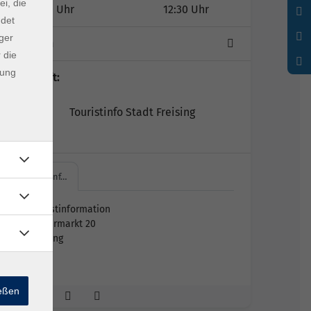
ei, die
11:00 Uhr
12:30 Uhr
ndet
ger
1 Termin
 die
dung
Lehrkraft:
Touristinfo Stadt Freising
Touristinf…
Touristinformation
Rindermarkt 20
Freising
Raum
ießen