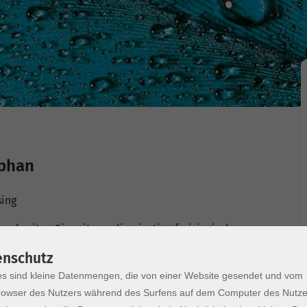
ephan
sing
schreiten Sie mit uns die einstige freisingisch-
des Hofgartens und des Apothekergartens, vorbei an
enschutz
ihenstephan bis zur Bayerischen Staatsbrauerei.
s sind kleine Datenmengen, die von einer Website gesendet und vom
e auf das Alpenpanorama!
owser des Nutzers während des Surfens auf dem Computer des Nutze