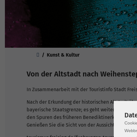
Sie sind hier:
Kunst & Kultur
Von der Altstadt nach Weihenst
In Zusammenarbeit mit der Touristinfo Stadt Frei
Nach der Erkundung der historischen Altstadt über
bayerische Staatsgrenze; es geht weiter entlang 
Dat
den Spuren des früheren Benediktinerklosters We
Cookie
Genießen Sie die Sicht von der Aussichtsterrass
Webbr