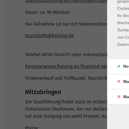
tourismus.freising.de/fuehrungen-touren/stadtfu
gespei
Cookie
Dauer: ca. 90 Minuten
Ihr Br
Mechan
Die Teilnahme ist nur mit Voranmeldung möglich:
Surfak
touristinfo@freising.de
von Co
Daten
Telefon 08161-5444111 oder unkompliziert über d
formularserver.freising.de/frontend-server/form
No
Ticketverkauf und Treffpunkt: Touristinformation,
Ma
Mitzubringen
Ma
Die Stadtführung findet auch im schlechten Wette
historischen Stadtraum, der nur stellenweise bar
hat eine Steigung von zwölf Prozent, daher erford
Preise: