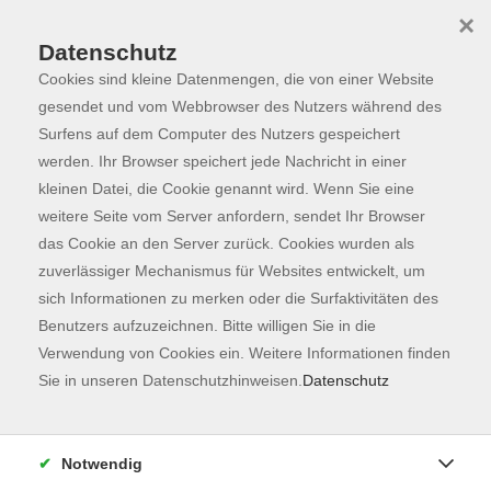
×
Datenschutz
Cookies sind kleine Datenmengen, die von einer Website
Skip to main content
You are here:
Programm
gesendet und vom Webbrowser des Nutzers während des
Surfens auf dem Computer des Nutzers gespeichert
werden. Ihr Browser speichert jede Nachricht in einer
kleinen Datei, die Cookie genannt wird. Wenn Sie eine
weitere Seite vom Server anfordern, sendet Ihr Browser
das Cookie an den Server zurück. Cookies wurden als
zuverlässiger Mechanismus für Websites entwickelt, um
sich Informationen zu merken oder die Surfaktivitäten des
Benutzers aufzuzeichnen. Bitte willigen Sie in die
Sie sind hier:
Verwendung von Cookies ein. Weitere Informationen finden
Kunst & Kultur
Sie in unseren Datenschutzhinweisen.
Datenschutz
VATER - Theatervorstellung WerkStück
Notwendig
André, achtzig Jahre alt, Witwer und Vater, spürt, wie