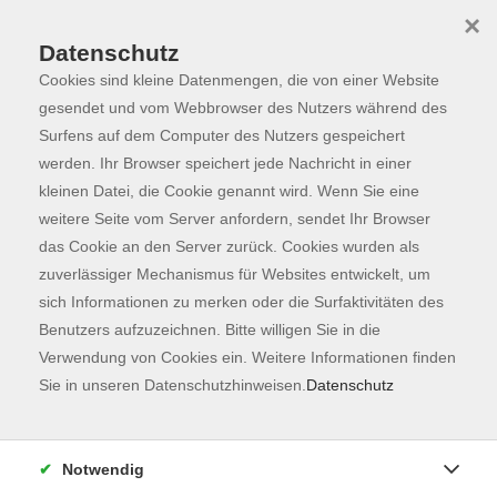
×
Datenschutz
Cookies sind kleine Datenmengen, die von einer Website
Skip to main content
You are here:
Programm
gesendet und vom Webbrowser des Nutzers während des
Surfens auf dem Computer des Nutzers gespeichert
werden. Ihr Browser speichert jede Nachricht in einer
kleinen Datei, die Cookie genannt wird. Wenn Sie eine
weitere Seite vom Server anfordern, sendet Ihr Browser
das Cookie an den Server zurück. Cookies wurden als
zuverlässiger Mechanismus für Websites entwickelt, um
sich Informationen zu merken oder die Surfaktivitäten des
Benutzers aufzuzeichnen. Bitte willigen Sie in die
Sie sind hier:
Verwendung von Cookies ein. Weitere Informationen finden
Kunst & Kultur
Sie in unseren Datenschutzhinweisen.
Datenschutz
Offene Werkstatt Keramik
Freies Arbeiten für Fortgeschrittene
Notwendig