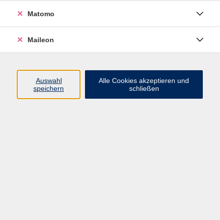
Wenn Sie schon mit Ton gearbeitet, aber zu Hause
Matomo
keine Gelegenheit dazu haben, oder gerne mit
anderen zusammenarbeiten möchten, sind Sie
herzlich in unsere Offene Werkstatt eingeladen. Sie
Maileon
wird von Fachkräften betreut. Die Werkstatt ist mit
allen zum Töpfern erforderlichen Materialien sowie
sechs Drehscheiben ausgestattet. Die Benutzung der
Auswahl
Alle Cookies akzeptieren und
Drehscheiben ist nur möglich, wenn zuvor der Kurs
speichern
schließen
"Töpfern auf der Drehscheibe" belegt wurde.
Für Kinder bis 14 Jahre ist eine Teilnahme nur in
Begleitung eines Erwachsenen möglich.
Bitte beachten Sie: Die Kursgebühr wird abgebucht,
die Materialkosten sind bar in der Werkstatt zu
bezahlen.
KEINE ERMÄSSIGUNG