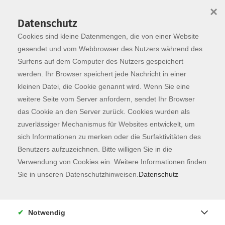
×
Datenschutz
Cookies sind kleine Datenmengen, die von einer Website
Skip to main content
You are here:
Programm
gesendet und vom Webbrowser des Nutzers während des
Surfens auf dem Computer des Nutzers gespeichert
werden. Ihr Browser speichert jede Nachricht in einer
kleinen Datei, die Cookie genannt wird. Wenn Sie eine
weitere Seite vom Server anfordern, sendet Ihr Browser
das Cookie an den Server zurück. Cookies wurden als
zuverlässiger Mechanismus für Websites entwickelt, um
sich Informationen zu merken oder die Surfaktivitäten des
Benutzers aufzuzeichnen. Bitte willigen Sie in die
Sie sind hier:
Verwendung von Cookies ein. Weitere Informationen finden
Kunst & Kultur
Sie in unseren Datenschutzhinweisen.
Datenschutz
Offene Werkstatt Keramik
Freies Arbeiten für Fortgeschrittene
Notwendig