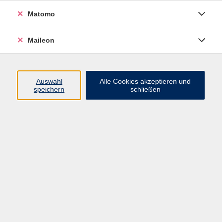
Wenn Sie schon mit Ton gearbeitet, aber zu Hause
keine Gelegenheit dazu haben, oder gerne mit
Matomo
anderen zusammenarbeiten möchten, sind Sie
herzlich in unsere Offene Werkstatt eingeladen. Sie
Maileon
wird von Fachkräften betreut. Die Werkstatt ist mit
allen zum Töpfern erforderlichen Materialien sowie
sechs Drehscheiben ausgestattet. Die Benutzung der
Auswahl
Alle Cookies akzeptieren und
Drehscheiben ist nur möglich, wenn zuvor der Kurs
speichern
schließen
"Töpfern auf der Drehscheibe" belegt wurde.
Für Kinder bis 14 Jahre ist eine Teilnahme nur in
Begleitung eines Erwachsenen möglich.
Bitte beachten Sie: Die Kursgebühr wird abgebucht,
die Materialkosten sind bar in der Werkstatt zu
bezahlen.
KEINE ERMÄSSIGUNG