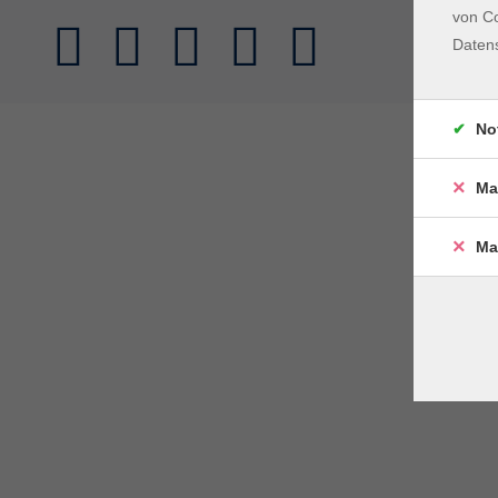
von Co
Daten
No
Ma
Ma