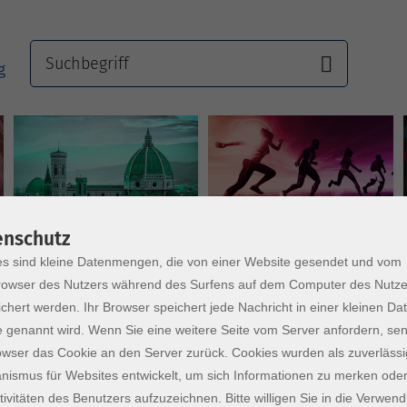
Sprachen
Gesundheit
enschutz
s sind kleine Datenmengen, die von einer Website gesendet und vom
owser des Nutzers während des Surfens auf dem Computer des Nutze
chert werden. Ihr Browser speichert jede Nachricht in einer kleinen Dat
 genannt wird. Wenn Sie eine weitere Seite vom Server anfordern, se
owser das Cookie an den Server zurück. Cookies wurden als zuverlässi
ismus für Websites entwickelt, um sich Informationen zu merken oder
tivitäten des Benutzers aufzuzeichnen. Bitte willigen Sie in die Verwen