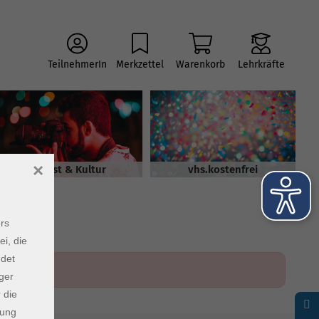
TeilnehmerIn
Merkzettel
Warenkorb
Lehrkräfte
×
Kunst & Kultur
vhs.kostenfrei
rs
ei, die
ndet
ger
 die
dung