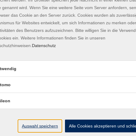
 genannt wird. Wenn Sie eine weitere Seite vom Server anfordern, se
owser das Cookie an den Server zurück. Cookies wurden als zuverlässi
ismus für Websites entwickelt, um sich Informationen zu merken oder
tivitäten des Benutzers aufzuzeichnen. Bitte willigen Sie in die Verwen
n. Diese werden nach Verbrauch mit 32 EUR pro
okies ein. Weitere Informationen finden Sie in unseren
r Lehrkraft zu zahlen. Die Abrechnung erfolgt in 1/4
schutzhinweisen.
Datenschutz
eingeschlossen. Verbraucht und gebrannt wird nur
twendig
tomo
ileon
Auswahl speichern
Alle Cookies akzeptieren und schl