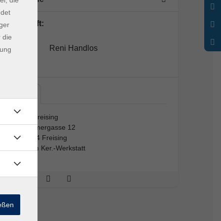
ndet
Lehrkraft:
ger
 die
Reni Handlos
dung
vhs…
vhs Freising
Kammergasse 12
85354 Freising
Raum Ker.-Werkstatt
ießen