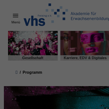
Menü
Skip to main content
Gesellschaft
Karriere, EDV & Digitales
You are here:
Programm