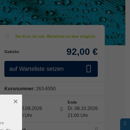
92,00 €
Gebühr
auf Warteliste setzen
Kursnummer:
263-6550
×
Start
Ende
Di. 22.09.2026
Di. 06.10.2026
18:00 Uhr
21:00 Uhr
rs
3 Termine
ei, die