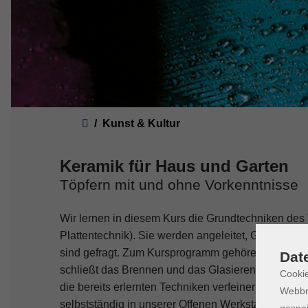
Sie sind hier:
Kunst & Kultur
Keramik für Haus und Garten
Töpfern mit und ohne Vorkenntnisse
Wir lernen in diesem Kurs die Grundtechniken des 
Plattentechnik). Sie werden angeleitet, Gefäße u
sind gefragt. Zum Kursprogramm gehören sorgfälti
Dat
schließt das Brennen und das Glasieren der fertigg
Cookie
die bereits erlernten Techniken verfeinern und erw
Webbr
selbstständig in unserer Offenen Werkstatt zu töpfe
gespei