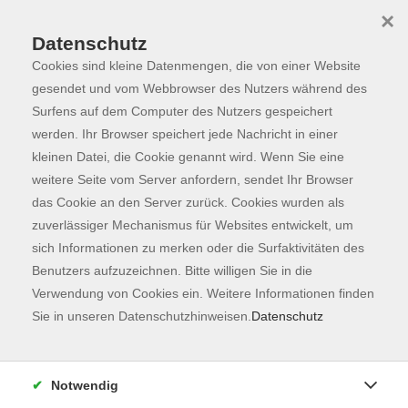
×
Datenschutz
Cookies sind kleine Datenmengen, die von einer Website
Skip to main content
You are here:
Programm
gesendet und vom Webbrowser des Nutzers während des
Surfens auf dem Computer des Nutzers gespeichert
werden. Ihr Browser speichert jede Nachricht in einer
kleinen Datei, die Cookie genannt wird. Wenn Sie eine
weitere Seite vom Server anfordern, sendet Ihr Browser
das Cookie an den Server zurück. Cookies wurden als
zuverlässiger Mechanismus für Websites entwickelt, um
sich Informationen zu merken oder die Surfaktivitäten des
Benutzers aufzuzeichnen. Bitte willigen Sie in die
Sie sind hier:
Verwendung von Cookies ein. Weitere Informationen finden
Kunst & Kultur
Sie in unseren Datenschutzhinweisen.
Datenschutz
Flechtwerke aus Weiden: runder oder ovaler
Korb
Notwendig