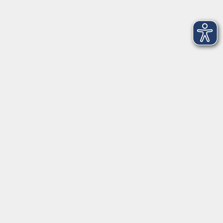
1
Samstag, 28. November 2026
08:00 – 15:00 Uhr
Ampertal
2
Sonntag, 29. November 2026
08:00 – 15:00 Uhr
Ampertal