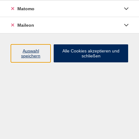
Das Flechten, ein uraltes Handwerk, das auf der
Matomo
ganzen Welt ausgeübt wird, macht das Geflecht zu
einem lebendigen Teil unserer Kultur und Geschichte.
Faszinierend wirkt die Verbindung aus archaischen,
Maileon
meditativen Handgriffen und moderner Gestaltung mit
ihren vielfältigen Möglichkeiten und
Materialkombinationen.
Auswahl
Alle Cookies akzeptieren und
speichern
schließen
Das Arbeiten mit Naturmaterialien erweckt in uns eine
sinnliche Kreativität. Die Weide ermöglicht uns einen
praktischen, spielerischen, und künstlerischen
Umgang, der uns geradezu herausfordert
und fördert. Unsere Hände lernen die Widerstände
des Materials kennen, wir entdecken unsere eigenen
Kräfte, beim Formen und Erschaffen der Flechtwerke.
Aus dieser kreativen Kraft zu schöpfen, fachkundige
Unterstützung zu geben, und die Verbundenheit mit