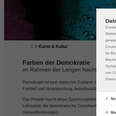
Dat
Cookie
Webbr
gespei
Sie sind hier:
Kunst & Kultur
Cookie
Ihr Br
Mechan
Farben der Demokratie
Surfak
im Rahmen der Langen Nacht der De
von Co
Daten
Demokratie ist kein statischer Zustand, sondern 
Freiheit und Verantwortung, Individualität und Gem
No
Das Projekt macht diese Spannungsfelder künstler
Leinwand, die demokratische Grundwerte ebenso abb
Herausforderungen.
Ma