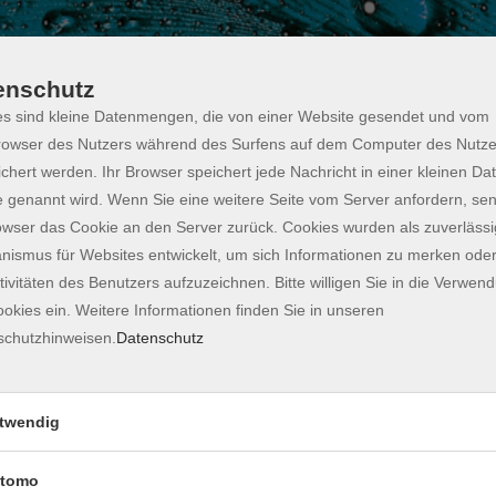
enschutz
s sind kleine Datenmengen, die von einer Website gesendet und vom
owser des Nutzers während des Surfens auf dem Computer des Nutze
chert werden. Ihr Browser speichert jede Nachricht in einer kleinen Dat
 genannt wird. Wenn Sie eine weitere Seite vom Server anfordern, se
owser das Cookie an den Server zurück. Cookies wurden als zuverlässi
ismus für Websites entwickelt, um sich Informationen zu merken oder
tivitäten des Benutzers aufzuzeichnen. Bitte willigen Sie in die Verwen
mokratie 2026
okies ein. Weitere Informationen finden Sie in unseren
schutzhinweisen.
Datenschutz
ein permanenter Aushandlungsprozess zwischen
einwohl, Mehrheit und Minderheit.
twendig
isch sichtbar. BürgerInnen gestalten gemeinsam eine
ildet wie Konflikte und gesellschaftliche
tomo