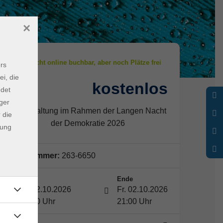
×
rs
ei, die
kostenlos
Gebühr
ndet
ger
Veranstaltung im Rahmen der Langen Nacht
 die
der Demokratie 2026
dung
Kursnummer:
263-6650
Start
Ende
Fr. 02.10.2026
Fr. 02.10.2026
18:00 Uhr
21:00 Uhr