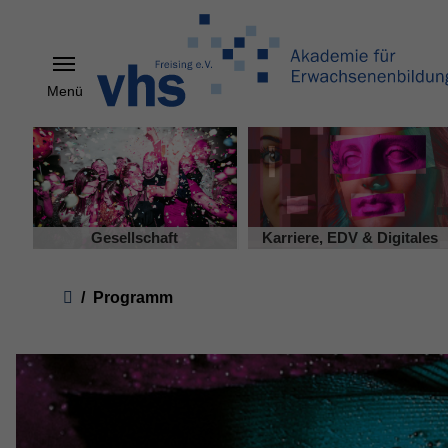
Menü
Skip to main content
Gesellschaft
Karriere, EDV & Digitales
You are here:
Programm