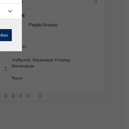
1 Termin
Lehrkraft:
Pepito Anumu
ießen
Treffpunkt…
Treffpunkt: Marienplatz Freising
Mariensäule
Raum