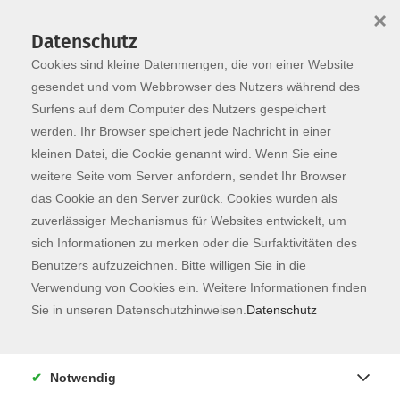
×
Datenschutz
Cookies sind kleine Datenmengen, die von einer Website
Skip to main content
You are here:
Programm
gesendet und vom Webbrowser des Nutzers während des
Surfens auf dem Computer des Nutzers gespeichert
werden. Ihr Browser speichert jede Nachricht in einer
kleinen Datei, die Cookie genannt wird. Wenn Sie eine
weitere Seite vom Server anfordern, sendet Ihr Browser
das Cookie an den Server zurück. Cookies wurden als
zuverlässiger Mechanismus für Websites entwickelt, um
sich Informationen zu merken oder die Surfaktivitäten des
Benutzers aufzuzeichnen. Bitte willigen Sie in die
Sie sind hier:
Verwendung von Cookies ein. Weitere Informationen finden
Kunst & Kultur
Sie in unseren Datenschutzhinweisen.
Datenschutz
City Tour in English
Notwendig
The tour through the city centre takes you to the