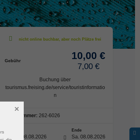
10,00 €
Gebühr
7,00 €
Buchung über
tourismus.freising.de/service/touristinformatio
n
×
Kursnummer:
262-6026
Start
Ende
rs
Sa. 08.08.2026
Sa. 08.08.2026
ei, die