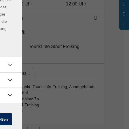
10:30 Uhr
12:00 Uhr
ndet
ger
1 Termin
 die
dung
Lehrkraft:
Touristinfo Stadt Freising
Treffpunkt…
Treffpunkt: Touristinfo Freising, Asamgebäude
Innenhof
Marienplatz 7b
85354 Freising
Raum
ießen