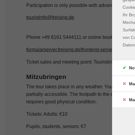
Participation is only possible with advance booking
Cookie
Ihr Br
touristinfo@freising.de
Mechan
Surfak
Phone +49 8161 5444111 or online booking:
von Co
Daten
formularserver.freising.de/frontend-server/form/pro
Ticket sales and meeting point: Touristinfo, ASAM,
No
Mitzubringen
Ma
The tour takes place in any weather. You will be wal
partially accessible. The footpath to the cathedral h
Ma
requires good physical condition.
Tickets: Adults: €10
Pupils, students, seniors: €7