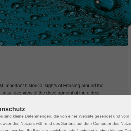
t important historical sights of Freising around the
initial overview of the development of the oldest
enschutz
-tours-for-individuals
s sind kleine Datenmengen, die von einer Website gesendet und vom
owser des Nutzers während des Surfens auf dem Computer des Nutze
chert werden. Ihr Browser speichert jede Nachricht in einer kleinen Dat