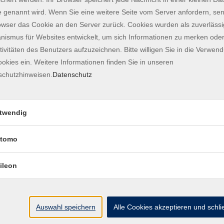
:
 genannt wird. Wenn Sie eine weitere Seite vom Server anfordern, se
owser das Cookie an den Server zurück. Cookies wurden als zuverlässi
ismus für Websites entwickelt, um sich Informationen zu merken oder
tivitäten des Benutzers aufzuzeichnen. Bitte willigen Sie in die Verwen
okies ein. Weitere Informationen finden Sie in unseren
schutzhinweisen.
Datenschutz
vide/1152/
 Marienplatz 7, 85354 Freising
twendig
tomo
king through the historic city area, which is only
ill has a gradient of twelve percent, so participation
ileon
Auswahl speichern
Alle Cookies akzeptieren und schl