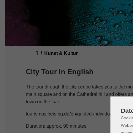
Sie sind hier:
Kunst & Kultur
City Tour in English
The tour through the city centre takes you to the mos
main square and on the Cathedral hill and offers an 
town on the Isar.
Dat
tourismus.freising.de/en/guided-individual-tours/city
Cookie
Webbr
Duration: approx. 90 minutes
gespei