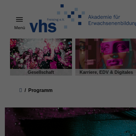
Menü
Skip to main content
Gesellschaft
Karriere, EDV & Digitales
You are here:
Programm