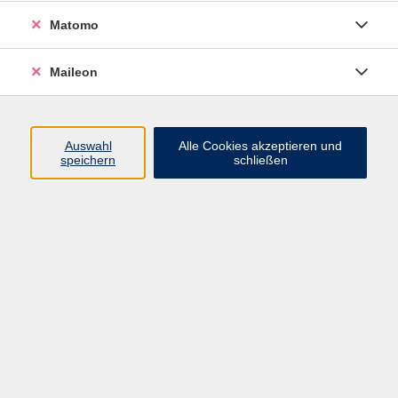
Die mexikanische Küche ist bunt, würzig und voller
Matomo
Aromen. Hier entdecken die Kinder mit frischen
Zutaten, wie Limette, Blumenkohl und Koriander ein
vegetarisches Ceviche zuzubereiten kochen.
Maileon
Außerdem bereiten wir die Klassiker Fajitas mit
cremiger Avocadosauce zu und backen am Schluss
ein Pie de Limon.
Auswahl
Alle Cookies akzeptieren und
speichern
schließen
KEINE ERMÄßIGUNG
Mitzubringen
Schürze, Geschirr-/Handtuch, Behälter für Reste,
Freude am Kochen.
34,00 €
Gebühr