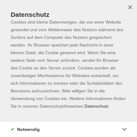
×
Datenschutz
Cookies sind kleine Datenmengen, die von einer Website
Skip to main content
You are here:
Programm
gesendet und vom Webbrowser des Nutzers während des
Surfens auf dem Computer des Nutzers gespeichert
werden. Ihr Browser speichert jede Nachricht in einer
kleinen Datei, die Cookie genannt wird. Wenn Sie eine
weitere Seite vom Server anfordern, sendet Ihr Browser
das Cookie an den Server zurück. Cookies wurden als
zuverlässiger Mechanismus für Websites entwickelt, um
sich Informationen zu merken oder die Surfaktivitäten des
Benutzers aufzuzeichnen. Bitte willigen Sie in die
Sie sind hier:
Verwendung von Cookies ein. Weitere Informationen finden
Kochen & Genießen
Sie in unseren Datenschutzhinweisen.
Datenschutz
NEU: Mexikanisch Kochen für Kinder (8-12
Jahre)
Notwendig