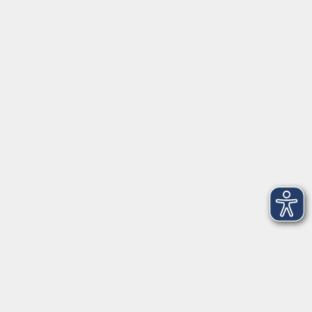
Lehrkraft:
Vanessa Alejandra Schneider
Altersbeschränkung:
8 bis 12 Jahre
vhs…
vhs…
vhs Freising
Kammergasse 12
85354 Freising
Raum Küche 107
Termine:
Kontaktformular