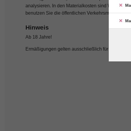
Ma
analysieren. In den Materialkosten sind Wasser, Ba
benutzen Sie die öffentlichen Verkehrsmittel oder ei
Ma
Hinweis
Ab 18 Jahre!
Ermäßigungen gelten ausschließlich für die Veran