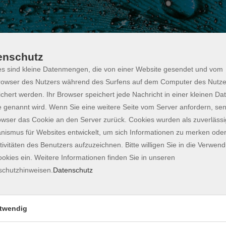
enschutz
s sind kleine Datenmengen, die von einer Website gesendet und vom
owser des Nutzers während des Surfens auf dem Computer des Nutze
chert werden. Ihr Browser speichert jede Nachricht in einer kleinen Dat
 genannt wird. Wenn Sie eine weitere Seite vom Server anfordern, se
ssen für Beginner
owser das Cookie an den Server zurück. Cookies wurden als zuverlässi
ismus für Websites entwickelt, um sich Informationen zu merken oder
tivitäten des Benutzers aufzuzeichnen. Bitte willigen Sie in die Verwen
ervorragenden Weine berühmt geworden, das ist
okies ein. Weitere Informationen finden Sie in unseren
Aber was genau macht deutschen Wein so
schutzhinweisen.
Datenschutz
r darauf ein, warum Rheingau, Mosel, Riesling,
te sind. Wir erkunden gemeinsam, wie man sich
iche Vielfalt schlängelt und der nächste Weineinkauf
twendig
iorsommeliers Weine verkosten und was wirklich hinter
ir werden 5-6 verschiedene Weine verkosten und