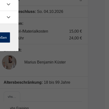
Anmeldeschluss:
So. 04.10.2026
Gebühren:
Lernmittel-/Materialkosten
15,00 €
ießen
Kursgebühr
24,00 €
Lehrkraft:
Marius Benjamin Küster
Altersbeschränkung:
18 bis 99 Jahre
vhs…
vhs Freising