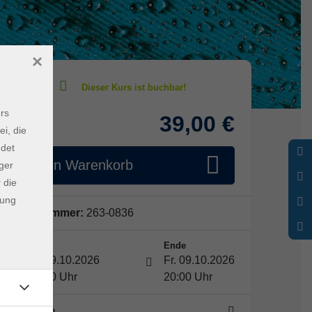
×
rs
39,00 €
Gebühr
ei, die
ndet
In den Warenkorb
ger
 die
dung
Kursnummer:
263-0836
Start
Ende
Fr. 09.10.2026
Fr. 09.10.2026
18:00 Uhr
20:00 Uhr
1 Termin