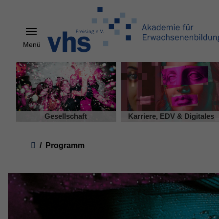
Menü
Skip to main content
Gesellschaft
Karriere, EDV & Digitales
You are here:
Programm