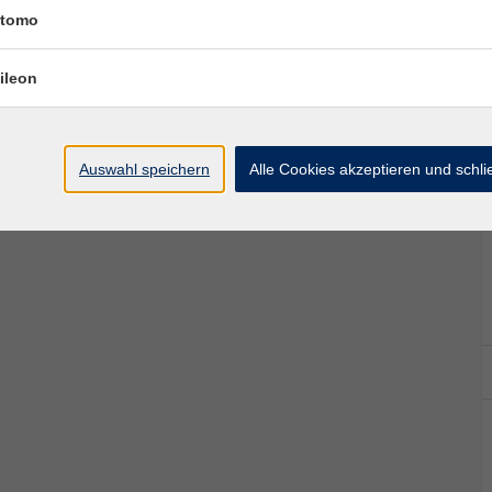
tomo
guette und die Verkostungsweine enthalten. Bitte
nen privaten Shuttle. Don't drink and drive!
ileon
Auswahl speichern
Alle Cookies akzeptieren und schl
staltungsgebühr.