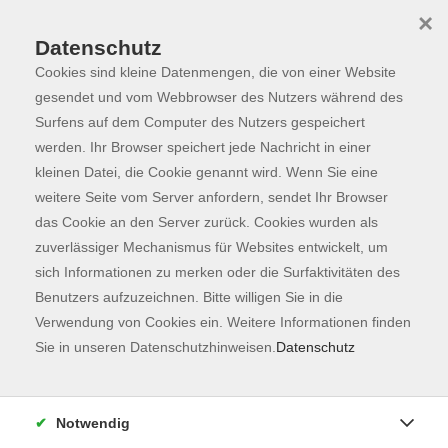
×
Datenschutz
Cookies sind kleine Datenmengen, die von einer Website
Skip to main content
You are here:
Programm
gesendet und vom Webbrowser des Nutzers während des
Surfens auf dem Computer des Nutzers gespeichert
werden. Ihr Browser speichert jede Nachricht in einer
kleinen Datei, die Cookie genannt wird. Wenn Sie eine
Der Kurs konnte nicht gefunden werden.
weitere Seite vom Server anfordern, sendet Ihr Browser
das Cookie an den Server zurück. Cookies wurden als
zuverlässiger Mechanismus für Websites entwickelt, um
Kontaktformular
sich Informationen zu merken oder die Surfaktivitäten des
Impressum
Benutzers aufzuzeichnen. Bitte willigen Sie in die
AGB
Verwendung von Cookies ein. Weitere Informationen finden
Sie in unseren Datenschutzhinweisen.
Datenschutz
Datenschutzerklärung
Sitemap
Widerruf
Notwendig