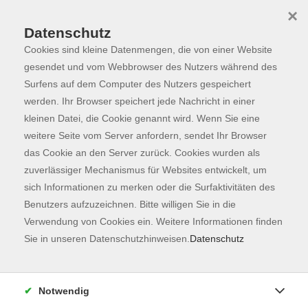
×
Datenschutz
Cookies sind kleine Datenmengen, die von einer Website
Skip to main content
You are here:
Programm
gesendet und vom Webbrowser des Nutzers während des
Surfens auf dem Computer des Nutzers gespeichert
werden. Ihr Browser speichert jede Nachricht in einer
kleinen Datei, die Cookie genannt wird. Wenn Sie eine
weitere Seite vom Server anfordern, sendet Ihr Browser
das Cookie an den Server zurück. Cookies wurden als
zuverlässiger Mechanismus für Websites entwickelt, um
sich Informationen zu merken oder die Surfaktivitäten des
Benutzers aufzuzeichnen. Bitte willigen Sie in die
Sie sind hier:
Verwendung von Cookies ein. Weitere Informationen finden
Karriere, EDV & Digitales
Sie in unseren Datenschutzhinweisen.
Datenschutz
NEU: Spontane Rede: Souverän und
überzeugend in unerwarteten Situationen -
Notwendig
ONLINE