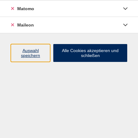
Hier lernen Sie, wie Sie in unerwarteten
Matomo
Redesituationen ruhig und überzeugend sprechen
können.
Maileon
Dieser Workshop gibt Ihnen praktische Tipps und
Techniken an die Hand, damit Sie auch ohne
Auswahl
Alle Cookies akzeptieren und
Vorbereitung sicher auftreten und kurze Stegreifreden
speichern
schließen
erfolgreich meistern. So sind Sie bestens für
unvorhersehbare Redesituation gerüstet!
KEINE ERMÄSSIGUNG
Hinweis
Die Veranstaltung findet online über Zoom statt. Die
Zugangsdaten erhalten Sie spätestens am Tag der
Veranstaltung.
Bei Kooperationsveranstaltungen kann es aus