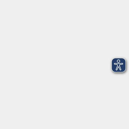
Lehrkraft:
vhs Puchheim-Eichenau
Live…
Live Online
Raum
Kontaktformular
Impressum
AGB