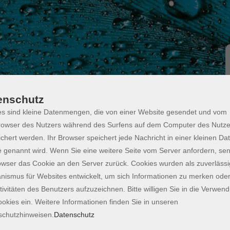
enschutz
s sind kleine Datenmengen, die von einer Website gesendet und vom
ot (Chat) - ONLINE
owser des Nutzers während des Surfens auf dem Computer des Nutze
MS 365
chert werden. Ihr Browser speichert jede Nachricht in einer kleinen Dat
 genannt wird. Wenn Sie eine weitere Seite vom Server anfordern, se
owser das Cookie an den Server zurück. Cookies wurden als zuverlässi
ismus für Websites entwickelt, um sich Informationen zu merken oder
k gehört zu den zentralen Werkzeugen im Büroalltag.
tivitäten des Benutzers aufzuzeichnen. Bitte willigen Sie in die Verwen
ch die Anwendung um KI‑gestützte Unterstützung bei
okies ein. Weitere Informationen finden Sie in unseren
enorganisation. Textentwürfe, Zusammenfassungen
schutzhinweisen.
Datenschutz
tskontext erzeugen. Dadurch entstehen klarere