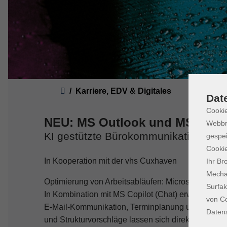
Sie sind hier:
Karriere, EDV & Digitales
Dat
Cookie
NEU: MS Outlook und MS Copil
Webbr
KI gestützte Bürokommunikation in 
gespei
Cookie
In Kooperation mit der vhs Cuxhaven
Ihr Br
Mechan
Optimierung von Arbeitsabläufen: Microsoft Outloo
Surfak
In Kombination mit MS Copilot (Chat) erweitert si
von Co
E‑Mail‑Kommunikation, Terminplanung und Aufgab
Daten
und Strukturvorschläge lassen sich direkt im Arbei