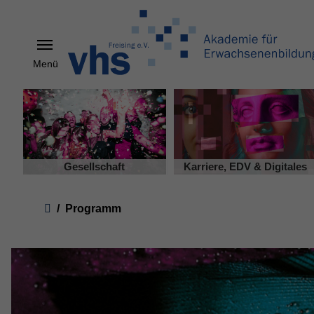
Menü
Skip to main content
Gesellschaft
Karriere, EDV & Digitales
You are here:
Programm