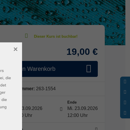
×
19,00 €
Gebühr
In den Warenkorb
rs
ei, die
ndet
Kursnummer:
263-1554
ger
 die
Start
Ende
dung
Mi. 23.09.2026
Mi. 23.09.2026
10:30 Uhr
12:00 Uhr
1 Termin