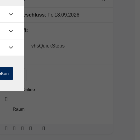
Anmeldeschluss:
Fr. 18.09.2026
Lehrkraft:
vhsQuickSteps
ießen
Live…
Live Online
Raum